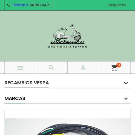
Teléfono:
680578471
Despieces
0



shopping_cart
RECAMBIOS VESPA
MARCAS