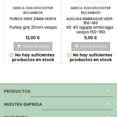
MARCA:
DOLCESCOOTER
MARCA:
DOLCESCOOTER
RECAMBIOS
RECAMBIOS
PUÑOS GRIS 21MM VESPA
AGUJAS EMBRAGUE VESPA
150-160
Puños gris 21mm vespa
Kit 40 agujas embrague
vespa 150-160
Precio
Precio
12,00 €
5,00 €
Añadir al carrito
Añadir al carrito


No hay suficientes
No hay suficientes


productos en stock
productos en stock

PRODUCTOS

NUESTRA EMPRESA