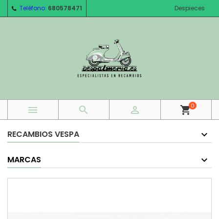
Teléfono:
680578471
Despieces
0



shopping_cart
RECAMBIOS VESPA
MARCAS