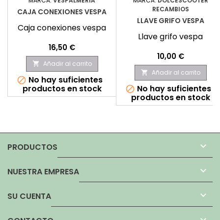
MARCA:
VESPALMERIA
MARCA:
DOLCESCOOTER
RECAMBIOS
CAJA CONEXIONES VESPA
LLAVE GRIFO VESPA
Caja conexiones vespa
Llave grifo vespa
Precio
16,50 €
Precio
10,00 €
Añadir al carrito

Añadir al carrito

No hay suficientes

productos en stock
No hay suficientes

productos en stock

PRODUCTOS

NUESTRA EMPRESA

SU CUENTA