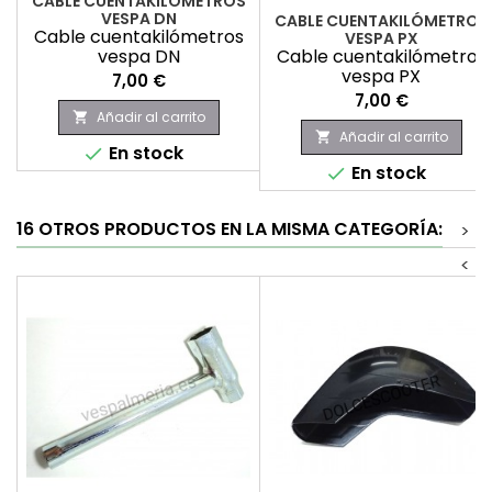
CABLE CUENTAKILÓMETROS
VESPA DN
CABLE CUENTAKILÓMETROS
Cable cuentakilómetros
VESPA PX
vespa DN
Cable cuentakilómetros
vespa PX
Precio
7,00 €
Precio
7,00 €
Añadir al carrito

Añadir al carrito

En stock

En stock

16 OTROS PRODUCTOS EN LA MISMA CATEGORÍA:
>
<