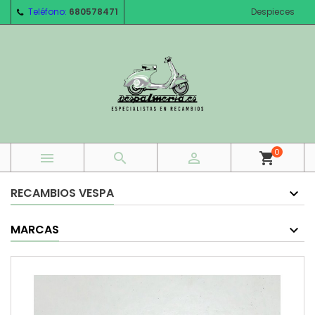
Teléfono:
680578471
Despieces
0



shopping_cart
RECAMBIOS VESPA
MARCAS