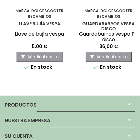
MARCA:
DOLCESCOOTER
MARCA:
DOLCESCOOTER
RECAMBIOS
RECAMBIOS
LLAVE BUJÍA VESPA
GUARDABARROS VESPA
DISCO
Llave de bujía vespa
Guardabarros vespa PX
disco
Precio
Precio
5,00 €
36,00 €
Añadir al carrito
Añadir al carrito


En stock
En stock



PRODUCTOS

NUESTRA EMPRESA

SU CUENTA