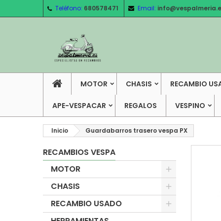
Teléfono:
680578471
Email:
info@vespalmeria.
MOTOR
CHASIS
RECAMBIO US
APE-VESPACAR
REGALOS
VESPINO
Inicio
Guardabarros trasero vespa PX
RECAMBIOS VESPA
MOTOR
CHASIS
RECAMBIO USADO
HERRAMIENTAS