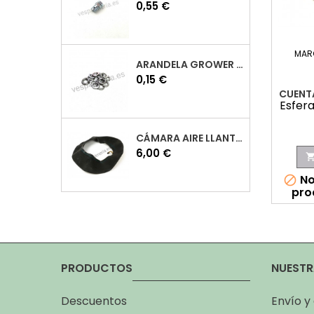
Precio
0,55 €
MAR
ARANDELA GROWER M7 INOX VESPA
Precio
0,15 €
CUENT
Esfer
CÁMARA AIRE LLANTA 10 VESPA
Precio
6,00 €
No

pro
PRODUCTOS
NUESTR
Descuentos
Envío y