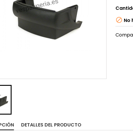
Cantid

No h
Compar
PCIÓN
DETALLES DEL PRODUCTO