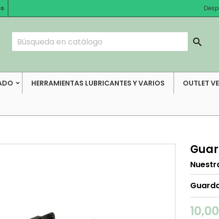
es
Desp

ADO
HERRAMIENTAS LUBRICANTES Y VARIOS
OUTLET V
Guar
Nuestr
Guarda
10,0