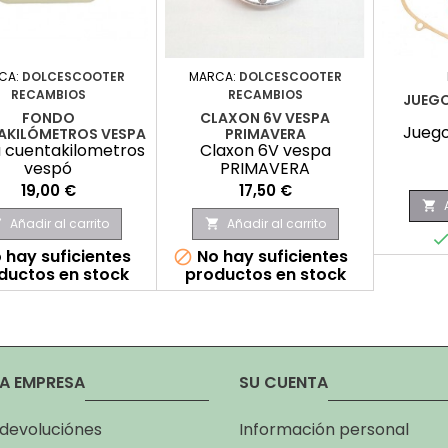
CA:
DOLCESCOOTER
MARCA:
DOLCESCOOTER
RECAMBIOS
RECAMBIOS
JUEGO
FONDO
CLAXON 6V VESPA
Juego
AKILÓMETROS VESPA
PRIMAVERA
a cuentakilometros
Claxon 6V vespa
vespó
PRIMAVERA
Precio
Precio
19,00 €
17,50 €

Añadir al carrito
Añadir al carrito


 hay suficientes
No hay suficientes

ductos en stock
productos en stock
A EMPRESA
SU CUENTA
 devoluciónes
Información personal