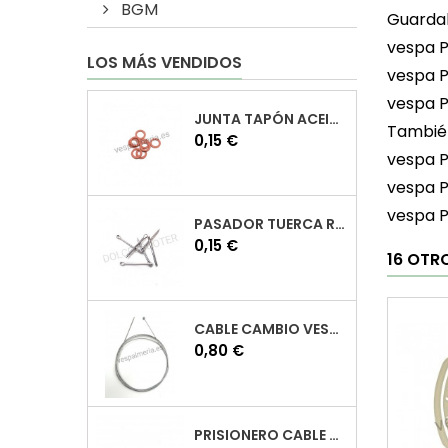
BGM
Guardab
vespa P
LOS MÁS VENDIDOS
vespa 
vespa 
JUNTA TAPÓN ACEITE VESPA
Tambié
Precio
0,15 €
vespa P
vespa P
vespa P
PASADOR TUERCA RUEDA VESPA
Precio
0,15 €
16 OTR
CABLE CAMBIO VESPA
Precio
0,80 €
PRISIONERO CABLE CAMBIO VESPA