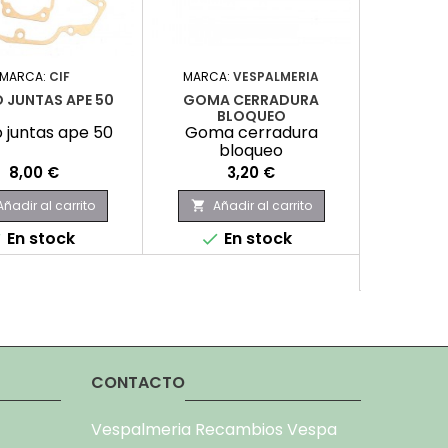
MARCA:
CIF
MARCA:
VESPALMERIA
MARCA:
RE
 JUNTAS APE 50
GOMA CERRADURA
BLOQUEO
KIT CAR
 juntas ape 50
Goma cerradura
bloqueo
Kit car
Precio
Precio
8,00 €
3,20 €
P
1
Añadir al carrito
Añadir al carrito

Aña

En stock
En stock


No hay

produc
CONTACTO
Vespalmeria Recambios Vespa