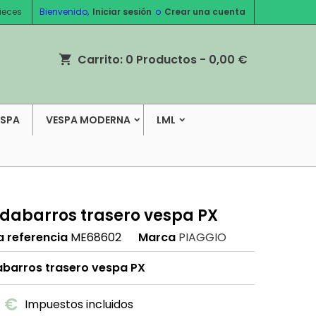
ieces
Bienvenido,
Iniciar sesión
o
Crear una cuenta
Carrito:
0
Productos - 0,00 €
shopping_cart
ESPA
VESPA MODERNA
LML
dabarros trasero vespa PX
a referencia
ME68602
Marca
PIAGGIO
barros trasero vespa PX
0 €
Impuestos incluidos