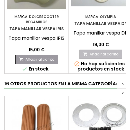
MARCA:
DOLCESCOOTER
MARCA:
OLYMPIA
RECAMBIOS
TAPA MANILLAR VESPA DN
TAPA MANILLAR VESPA IRIS
Tapa manillar vespa DN
Tapa manillar vespa IRIS
Precio
19,00 €
Precio
15,00 €
Añadir al carrito

Añadir al carrito

No hay suficientes

En stock
productos en stock

16 OTROS PRODUCTOS EN LA MISMA CATEGORÍA:
>
<