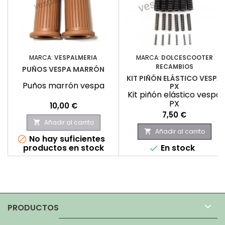
MARCA:
VESPALMERIA
MARCA:
DOLCESCOOTER
RECAMBIOS
PUÑOS VESPA MARRÓN
KIT PIÑÓN ELÁSTICO VESPA
Puños marrón vespa
PX
Kit piñón elástico vespa
PX
Precio
10,00 €
Precio
7,50 €
Añadir al carrito

Añadir al carrito

No hay suficientes

productos en stock
En stock


PRODUCTOS