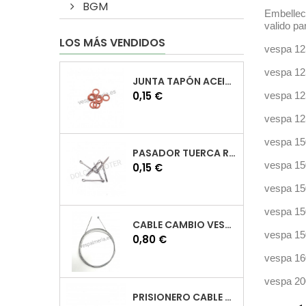
BGM
Embellece
valido p
LOS MÁS VENDIDOS
vespa 12
vespa 12
JUNTA TAPÓN ACEITE VESPA
Precio
0,15 €
vespa 12
vespa 12
vespa 1
PASADOR TUERCA RUEDA VESPA
vespa 1
Precio
0,15 €
vespa 15
vespa 1
CABLE CAMBIO VESPA
vespa 1
Precio
0,80 €
vespa 16
vespa 2
PRISIONERO CABLE CAMBIO VESPA