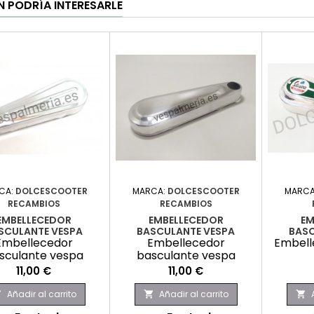
N PODRÍA INTERESARLE
CA:
DOLCESCOOTER
MARCA:
DOLCESCOOTER
MARCA
RECAMBIOS
RECAMBIOS
EMBELLECEDOR
EMBELLECEDOR
EM
SCULANTE VESPA
BASCULANTE VESPA
BASC
Embellecedor
Embellecedor
Embell
sculante vespa
basculante vespa
Precio
Precio
11,00 €
11,00 €
Añadir al carrito
Añadir al carrito


