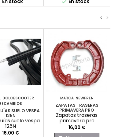
En stock
En stock


<
>
:
DOLCESCOOTER
MARCA:
NEWFREN
MARCA:
RECAMBIOS
RE
ZAPATAS TRASERAS
PRIMAVERA PRO
ÍAS SUELO VESPA
KIT EMPU
Zapatas traseras
125N
ías suelo vespa
primavera pro
Kit empu
125N
Precio
16,00 €
Precio
16,00 €