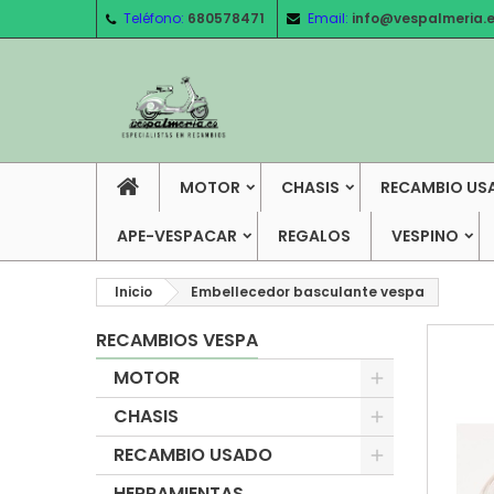
Teléfono:
680578471
Email:
info@vespalmeria.
MOTOR
CHASIS
RECAMBIO US
APE-VESPACAR
REGALOS
VESPINO
Inicio
Embellecedor basculante vespa
RECAMBIOS VESPA
MOTOR
CHASIS
RECAMBIO USADO
HERRAMIENTAS