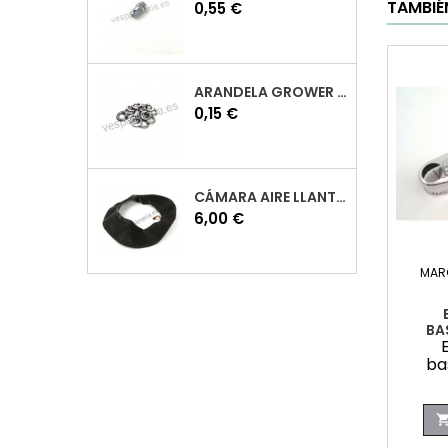
TAMBIÉ
Precio
0,55 €
ARANDELA GROWER M7 INOX VESPA
Precio
0,15 €
CÁMARA AIRE LLANTA 10 VESPA
Precio
6,00 €
MAR
BA
ba