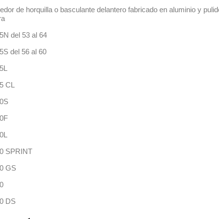
dor de horquilla o basculante delantero fabricado en aluminio y puli
ara
5N del 53 al 64
5S del 56 al 60
5L
5 CL
50S
50F
0L
50 SPRINT
50 GS
0
00 DS