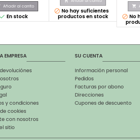
Añadir al carrito

Añadir al carrito


No hay suficientes

En stock
productos en stock
No h


produ
A EMPRESA
SU CUENTA
 devoluciónes
Información personal
osotros
Pedidos
eguro
Facturas por abono
gal
Direcciones
s y condiciones
Cupones de descuento
a de cookies
te con nosotros
l sitio