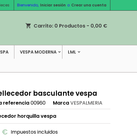
ieces
Bienvenido,
Iniciar sesión
o
Crear una cuenta
Carrito:
0
Productos - 0,00 €
shopping_cart
ESPA
VESPA MODERNA
LML
llecedor basculante vespa
a referencia
00960
Marca
VESPALMERIA
ecedor horquilla vespa
0 €
Impuestos incluidos