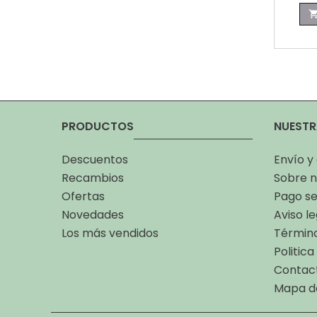
PRODUCTOS
NUESTR
Descuentos
Envío y
Recambios
Sobre n
Ofertas
Pago s
Novedades
Aviso le
Los más vendidos
Término
Politic
Contac
Mapa de