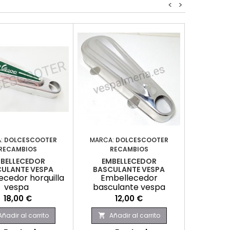
<
>
:
DOLCESCOOTER
MARCA:
DOLCESCOOTER
RECAMBIOS
RECAMBIOS
BELLECEDOR
EMBELLECEDOR
ULANTE VESPA
BASCULANTE VESPA
ecedor horquilla
Embellecedor
vespa
basculante vespa
Precio
Precio
18,00 €
12,00 €
Añadir al carrito
Añadir al carrito
