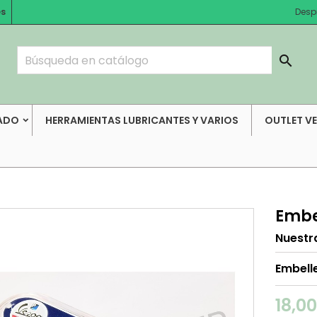
es
Desp

ADO
HERRAMIENTAS LUBRICANTES Y VARIOS
OUTLET V
Embe
Nuestr
Embell
18,0