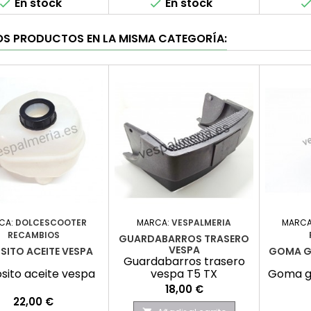
En stock
En stock


OS PRODUCTOS EN LA MISMA CATEGORÍA:
CA:
DOLCESCOOTER
MARCA:
VESPALMERIA
MARCA
RECAMBIOS
GUARDABARROS TRASERO
VESPA
SITO ACEITE VESPA
GOMA GU
Guardabarros trasero
sito aceite vespa
vespa T5 TX
Goma gu
Precio
18,00 €
Precio
22,00 €