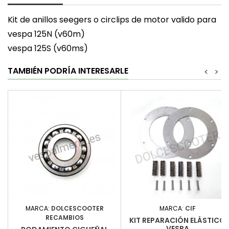
Kit de anillos seegers o circlips de motor valido para
vespa 125N (v60m)
vespa 125S (v60ms)
TAMBIÉN PODRÍA INTERESARLE
<
>
MARCA:
DOLCESCOOTER
MARCA:
CIF
RECAMBIOS
KIT REPARACIÓN ELÁSTICO
VESPA