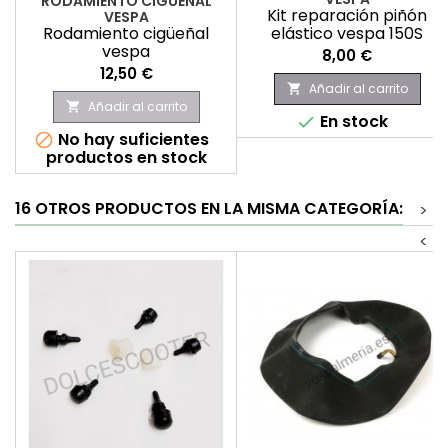
RODAMIENTO CIGUEÑAL
Kit reparación piñón
VESPA
Rodamiento cigüeñal
elástico vespa 150S
vespa
Precio
8,00 €
Precio
12,50 €
Añadir al carrito

Añadir al carrito

En stock

No hay suficientes

productos en stock
16 OTROS PRODUCTOS EN LA MISMA CATEGORÍA:
>
<