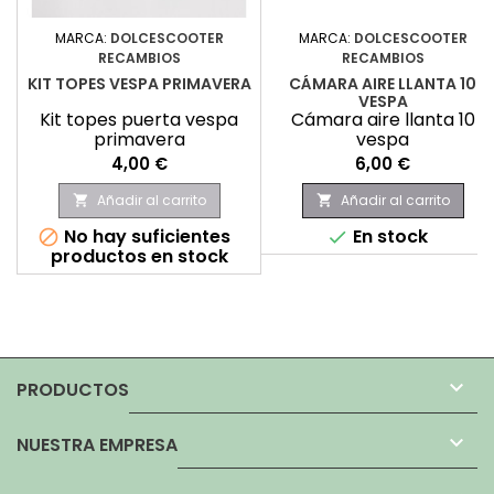
MARCA:
DOLCESCOOTER
MARCA:
DOLCESCOOTER
RECAMBIOS
RECAMBIOS
KIT TOPES VESPA PRIMAVERA
CÁMARA AIRE LLANTA 10
VESPA
Kit topes puerta vespa
Cámara aire llanta 10
primavera
vespa
Precio
Precio
4,00 €
6,00 €
Añadir al carrito
Añadir al carrito


No hay suficientes
En stock


productos en stock

PRODUCTOS

NUESTRA EMPRESA