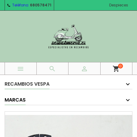
Teléfono:
680578471
Despieces
0



shopping_cart
RECAMBIOS VESPA
MARCAS