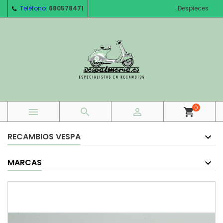
Teléfono:
680578471
Despieces
0



shopping_cart
RECAMBIOS VESPA
MARCAS