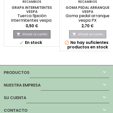
RECAMBIOS
RECAMBIOS
GRAPA INTERMITENTES
GOMA PEDAL ARRANQUE
VESPA
VESPA
Tuerca fijación
Goma pedal arranque
intermitentes vespa
vespa PX
Precio
Precio
0,50 €
2,70 €
Añadir al carrito
Añadir al carrito


En stock
No hay suficientes


productos en stock

PRODUCTOS

NUESTRA EMPRESA

SU CUENTA

CONTACTO