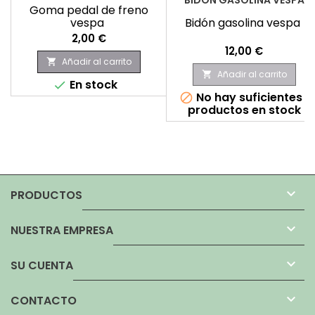
BIDÓN GASOLINA VESPA
Goma pedal de freno
vespa
Bidón gasolina vespa
Precio
2,00 €
Precio
12,00 €
Añadir al carrito

Añadir al carrito

En stock

No hay suficientes

productos en stock

PRODUCTOS

NUESTRA EMPRESA

SU CUENTA

CONTACTO