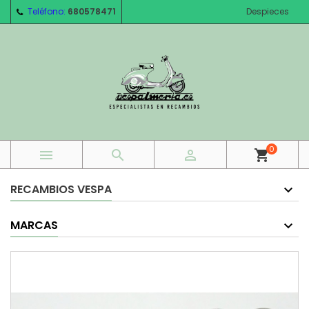
Teléfono:
680578471
Despieces
0



shopping_cart
RECAMBIOS VESPA
MARCAS