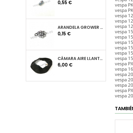
Precio
0,55 €
vespa PK
vespa PK
vespa 1
vespa 1
vespa 1
ARANDELA GROWER M7 INOX VESPA
vespa 1
Precio
0,15 €
vespa 1
vespa 1
vespa 1
vespa 1
vespa 1
CÁMARA AIRE LLANTA 10 VESPA
vespa P
Precio
6,00 €
vespa 1
vespa 2
vespa 2
vespa 2
vespa P
vespa 2
TAMBIÉ