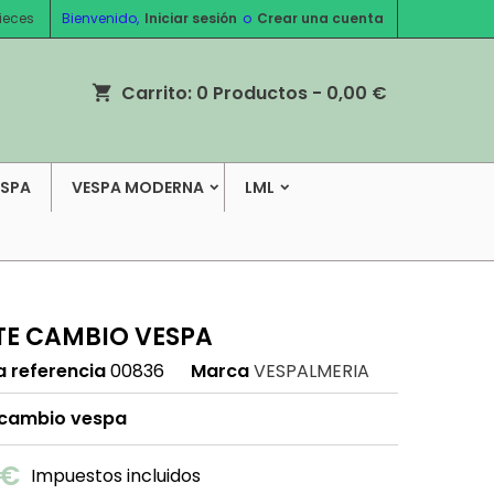
ieces
Bienvenido,
Iniciar sesión
o
Crear una cuenta
Carrito:
0
Productos - 0,00 €
shopping_cart
ESPA
VESPA MODERNA
LML
TE CAMBIO VESPA
a referencia
00836
Marca
VESPALMERIA
 cambio vespa
 €
Impuestos incluidos