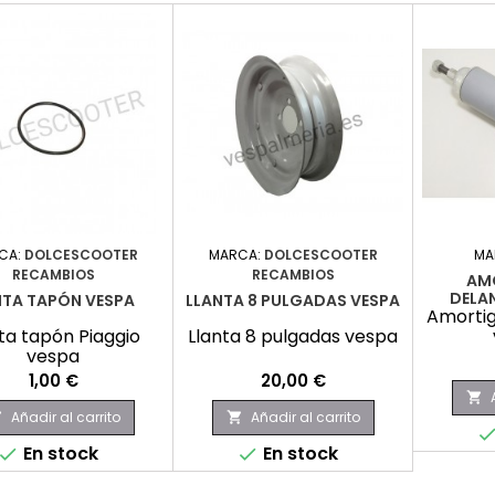
CA:
DOLCESCOOTER
MARCA:
DOLCESCOOTER
MA
RECAMBIOS
RECAMBIOS
AM
DELA
NTA TAPÓN VESPA
LLANTA 8 PULGADAS VESPA
Amortig
ta tapón Piaggio
Llanta 8 pulgadas vespa
vespa
Precio
Precio
1,00 €
20,00 €

Añadir al carrito
Añadir al carrito


En stock
En stock

