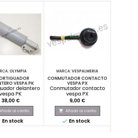
RCA:
OLYMPIA
MARCA:
VESPALMERIA
MARCA:
ORTIGUADOR
CONMUTADOR CONTACTO
BIELA
NTERO VESPA PK
VESPA PX
uador delantero
Conmutador contacto
Biela
vespa PK
vespa PX
Precio
Precio
P
38,00 €
9,00 €
6
Añadir al carrito
Añadir al carrito
Aña


En stock
En stock
No hay



produc