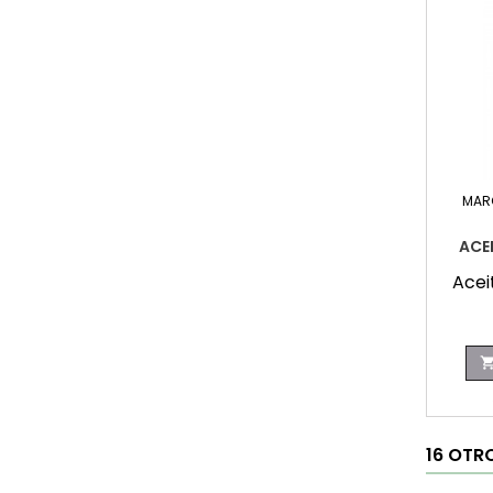
MAR
ACE
Acei
16 OTR