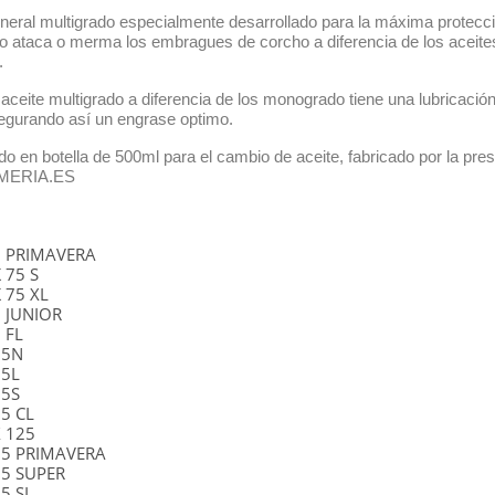
neral multigrado especialmente desarrollado para la máxima protecció
o ataca o merma los embragues de corcho a diferencia de los aceites
.
 aceite multigrado a diferencia de los monogrado tiene una lubricaci
egurando así un engrase optimo.
o en botella de 500ml para el cambio de aceite, fabricado por la pre
MERIA.ES
0
5
5 PRIMAVERA
 75 S
 75 XL
5 JUNIOR
 FL
25N
25L
25S
25 CL
X 125
25 PRIMAVERA
25 SUPER
5 SL