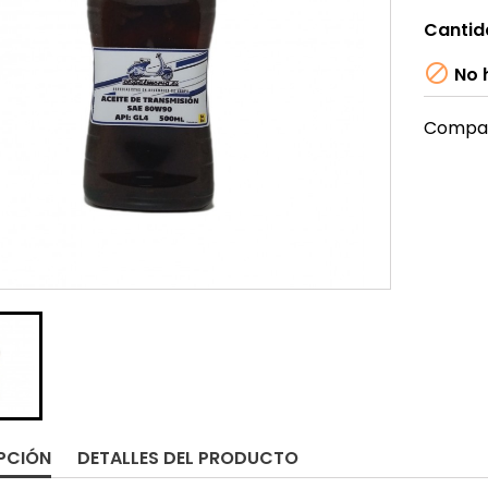
Cantid

No h
Compar
PCIÓN
DETALLES DEL PRODUCTO