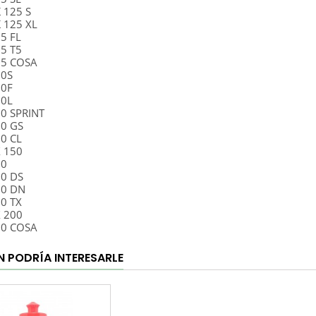
 125 S
 125 XL
25 FL
25 T5
25 COSA
50S
50F
50L
50 SPRINT
50 GS
50 CL
X 150
60
00 DS
00 DN
00 TX
X 200
00 COSA
N PODRÍA INTERESARLE