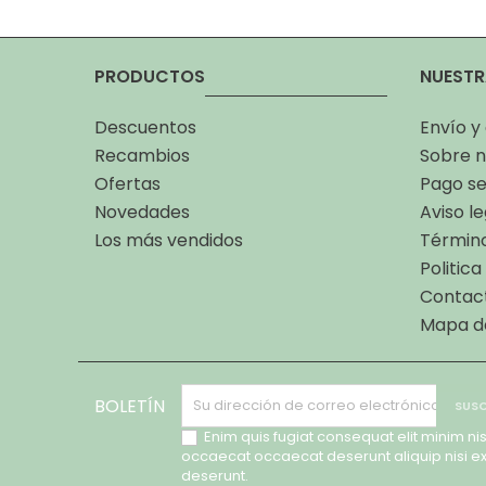
PRODUCTOS
NUESTR
Descuentos
Envío y
Recambios
Sobre n
Ofertas
Pago s
Novedades
Aviso le
Los más vendidos
Término
Politic
Contac
Mapa de
BOLETÍN
Enim quis fugiat consequat elit minim nis
occaecat occaecat deserunt aliquip nisi e
deserunt.