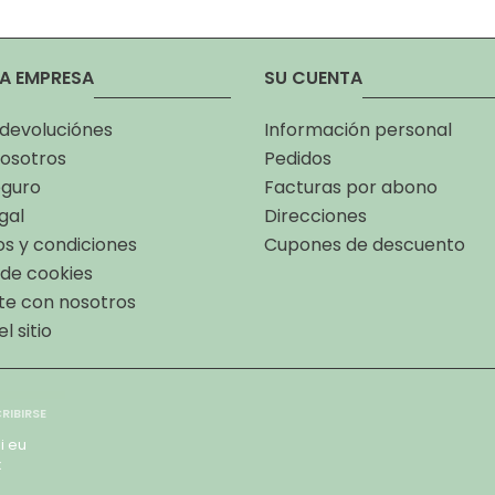
A EMPRESA
SU CUENTA
 devoluciónes
Información personal
osotros
Pedidos
eguro
Facturas por abono
gal
Direcciones
s y condiciones
Cupones de descuento
a de cookies
te con nosotros
l sitio
i eu
x