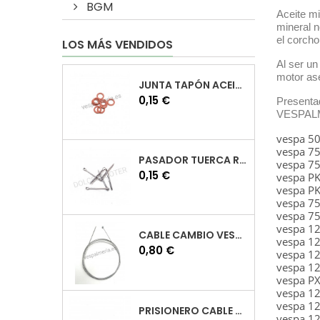
BGM
Aceite mi
mineral n
el corcho
LOS MÁS VENDIDOS
Al ser un
motor as
JUNTA TAPÓN ACEITE VESPA
Precio
0,15 €
Presentad
VESPAL
vespa 5
vespa 7
PASADOR TUERCA RUEDA VESPA
vespa 7
Precio
0,15 €
vespa PK
vespa PK
vespa 7
vespa 75
vespa 1
CABLE CAMBIO VESPA
vespa 1
Precio
0,80 €
vespa 1
vespa 1
vespa P
vespa 1
vespa 1
PRISIONERO CABLE CAMBIO VESPA
vespa 12