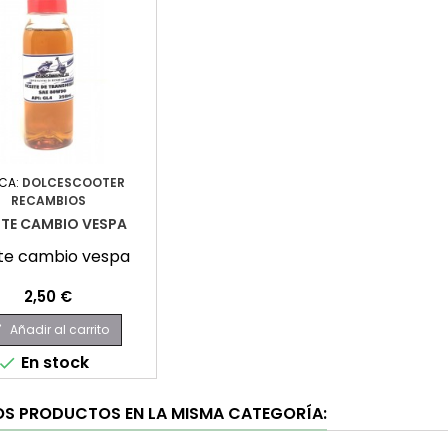
CA:
DOLCESCOOTER
RECAMBIOS
ITE CAMBIO VESPA
te cambio vespa
Precio
2,50 €
Añadir al carrito

En stock

OS PRODUCTOS EN LA MISMA CATEGORÍA: