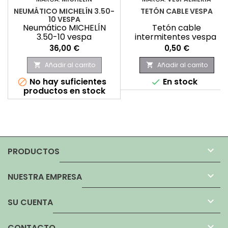
NEUMÁTICO MICHELÍN 3.50-
TETÓN CABLE VESPA
10 VESPA
Neumático MICHELÍN
Tetón cable
3.50-10 vespa
intermitentes vespa
Precio
Precio
36,00 €
0,50 €
Añadir al carrito
Añadir al carrito


No hay suficientes
En stock


productos en stock

PRODUCTOS

NUESTRA EMPRESA

SU CUENTA

CONTACTO