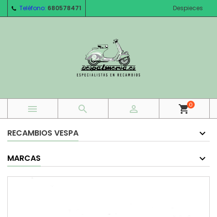
Teléfono:
680578471
Despieces
0



shopping_cart
RECAMBIOS VESPA
MARCAS