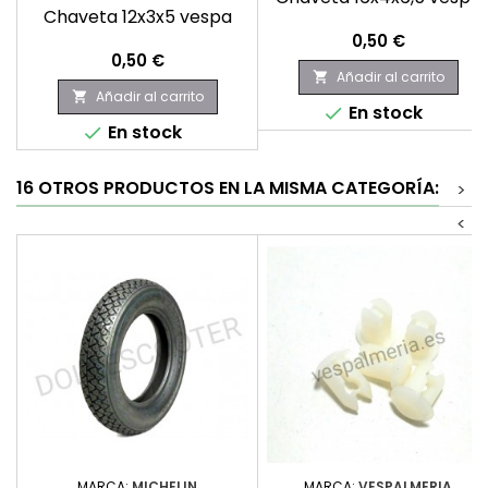
Chaveta 12x3x5 vespa
Precio
0,50 €
Precio
0,50 €
Añadir al carrito

Añadir al carrito

En stock

En stock

16 OTROS PRODUCTOS EN LA MISMA CATEGORÍA:
>
<
MARCA:
MICHELIN
MARCA:
VESPALMERIA