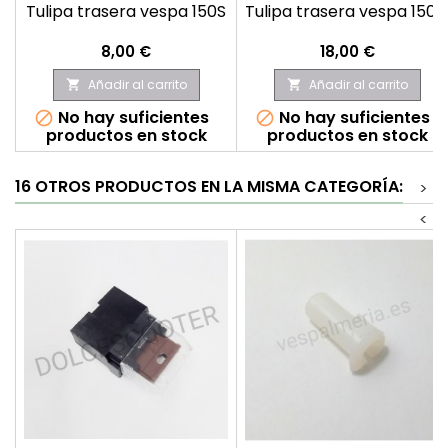
Tulipa trasera vespa 150S
Tulipa trasera vespa 150
Precio
Precio
8,00 €
18,00 €
Añadir al carrito
Añadir al carrito


No hay suficientes
No hay suficientes


productos en stock
productos en stock
16 OTROS PRODUCTOS EN LA MISMA CATEGORÍA:
>
<