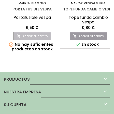
MARCA:
PIAGGIO
MARCA:
VESPALMERIA
PORTA FUSIBLE VESPA
TOPE FUNDA CAMBIO VESPA
Portafusible vespa
Tope funda cambio
vespa
Precio
Precio
6,50 €
0,80 €
Añadir al carrito
Añadir al carrito


No hay suficientes
En stock


productos en stock

PRODUCTOS

NUESTRA EMPRESA

SU CUENTA