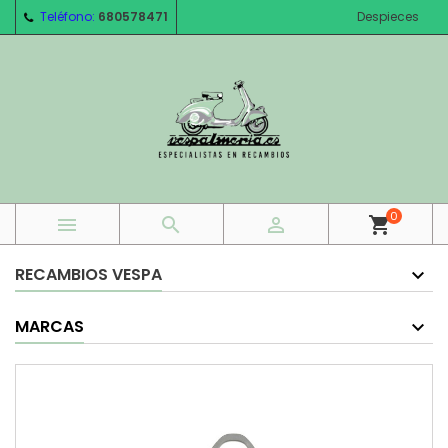
Teléfono:
680578471
Despieces
0



shopping_cart
RECAMBIOS VESPA
MARCAS