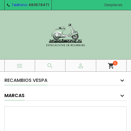
Teléfono:
680578471
Despieces
0



shopping_cart
RECAMBIOS VESPA
MARCAS