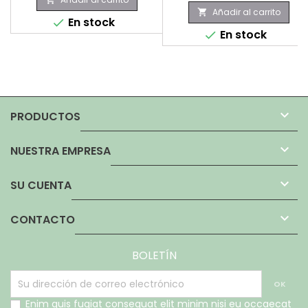
Añadir al carrito

En stock

En stock


PRODUCTOS

NUESTRA EMPRESA

SU CUENTA

CONTACTO
BOLETÍN
Enim quis fugiat consequat elit minim nisi eu occaecat