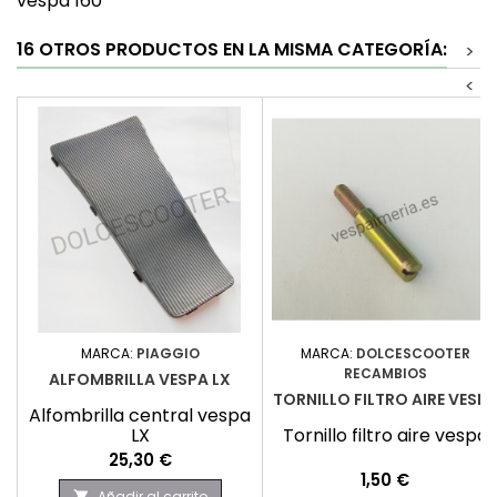
vespa 160
16 OTROS PRODUCTOS EN LA MISMA CATEGORÍA:
>
<
MARCA:
PIAGGIO
MARCA:
DOLCESCOOTER
RECAMBIOS
ALFOMBRILLA VESPA LX
TORNILLO FILTRO AIRE VESP
Alfombrilla central vespa
LX
Tornillo filtro aire vespa
Precio
25,30 €
Precio
1,50 €
Añadir al carrito
