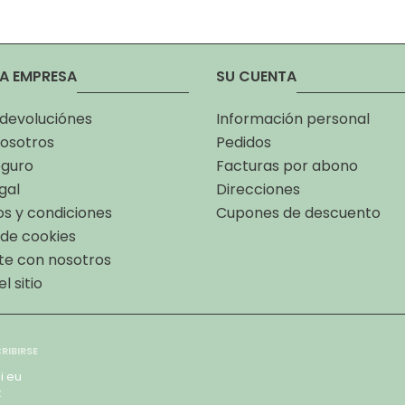
A EMPRESA
SU CUENTA
 devoluciónes
Información personal
osotros
Pedidos
eguro
Facturas por abono
gal
Direcciones
s y condiciones
Cupones de descuento
a de cookies
te con nosotros
l sitio
i eu
x