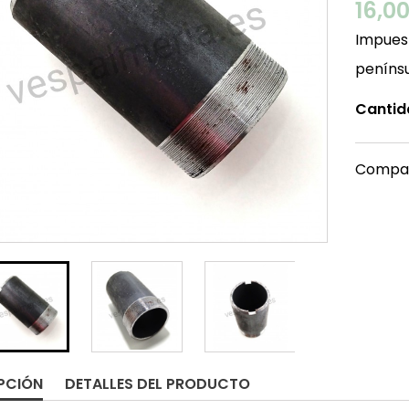
16,0
Impuest
peníns
Cantid
Compar
PCIÓN
DETALLES DEL PRODUCTO