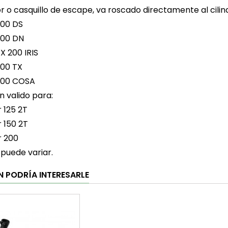
r o casquillo de escape, va roscado directamente al cilin
200 DS
200 DN
X 200 IRIS
200 TX
200 COSA
 valido para:
r 125 2T
r 150 2T
r 200
 puede variar.
N PODRÍA INTERESARLE