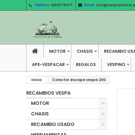
Teléfono:
680578471
Email:
info@vespalmeria.
MOTOR
CHASIS
RECAMBIO US
APE-VESPACAR
REGALOS
VESPINO
Inicio
Colector escape vespa 200
RECAMBIOS VESPA
MOTOR
CHASIS
RECAMBIO USADO
HERRAMIENTAS