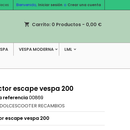
ieces
Bienvenido,
Iniciar sesión
o
Crear una cuenta
Carrito:
0
Productos - 0,00 €
shopping_cart
ESPA
VESPA MODERNA
LML
ctor escape vespa 200
a referencia
00869
DOLCESCOOTER RECAMBIOS
or escape vespa 200