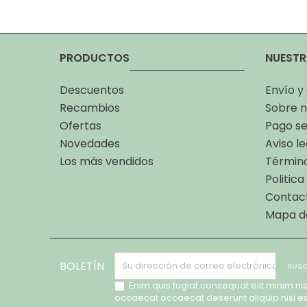
PRODUCTOS
NUESTR
Descuentos
Envío y
Recambios
Sobre n
Ofertas
Pago s
Novedades
Aviso le
Los más vendidos
Término
Politic
Contac
Mapa de
BOLETÍN
Enim quis fugiat consequat elit minim nis
occaecat occaecat deserunt aliquip nisi e