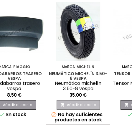
MARCA:
PIAGGIO
MARCA:
MICHELIN
MARC
DABARROS TRASERO
NEUMÁTICO MICHELÍN 3.50-
TENSOR 
VESPA
8 VESPA
dabarros trasero
Neumático michelín
Tensor 
vespa
3.50-8 vespa
Precio
Precio
8,50 €
35,00 €
Añadir al carrito
Añadir al carrito



En stock
No hay suficientes


productos en stock