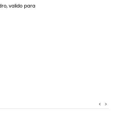
dro, valido para
<
>