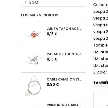
BGM
Colecto
vespa 
LOS MÁS VENDIDOS
vespa 
vespa P
JUNTA TAPÓN ACEITE VESPA
vespa 
Precio
0,15 €
vespa 
También
LML sta
PASADOR TUERCA RUEDA VESPA
LML sta
Precio
0,15 €
LML sta
El color
CABLE CAMBIO VESPA
TAMBIÉ
Precio
0,80 €
PRISIONERO CABLE CAMBIO VESPA