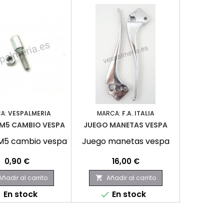
A:
VESPALMERIA
MARCA:
F.A. ITALIA
MARCA
M5 CAMBIO VESPA
JUEGO MANETAS VESPA
TORNILLO
SUPE
M5 cambio vespa
Juego manetas vespa
Torni
amorti
Precio
Precio
0,90 €
16,00 €
Añadir al carrito
Añadir al carrito
Aña


En stock
En stock
E


