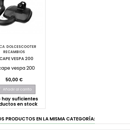
CA:
DOLCESCOOTER
RECAMBIOS
CAPE VESPA 200
cape vespa 200
Precio
50,00 €
Añadir al carrito

 hay suficientes
ductos en stock
OS PRODUCTOS EN LA MISMA CATEGORÍA: