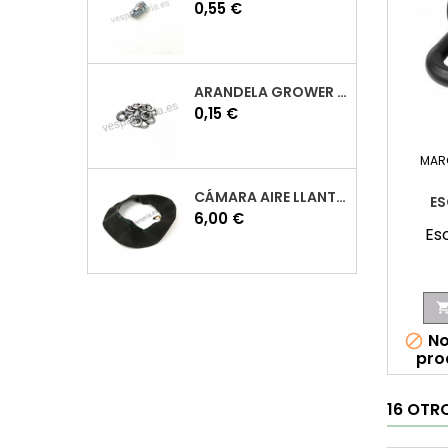
Precio
0,55 €
ARANDELA GROWER M7 INOX VESPA
Precio
0,15 €
MAR
CÁMARA AIRE LLANTA 10 VESPA
ES
Precio
6,00 €
Es
No

pro
16 OTR