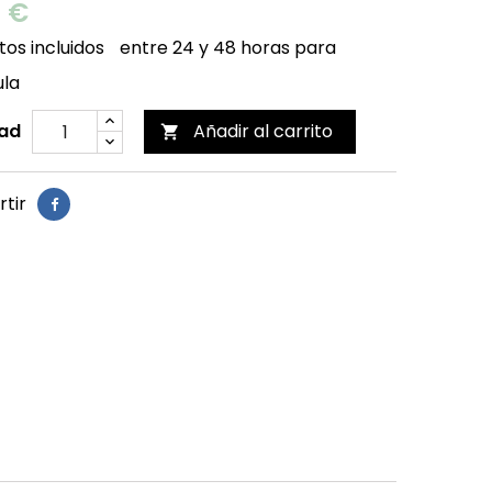
0 €
os incluidos
entre 24 y 48 horas para
ula
ad
Añadir al carrito

tir