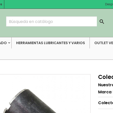
es
Desp

ADO
HERRAMIENTAS LUBRICANTES Y VARIOS
OUTLET V
Cole
Nuestr
Marca
Colect