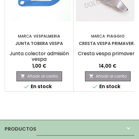
MARCA:
VESPALMERIA
MARCA:
PIAGGIO
JUNTA TOBERA VESPA
CRESTA VESPA PRIMAVERA
Junta colector admisión
Cresta vespa primavera
vespa
Precio
Precio
1,00 €
14,00 €
Añadir al carrito
Añadir al carrito


En stock
En stock



PRODUCTOS