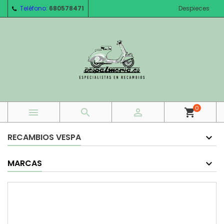
Teléfono:
680578471
Despieces
0



shopping_cart
RECAMBIOS VESPA
MARCAS