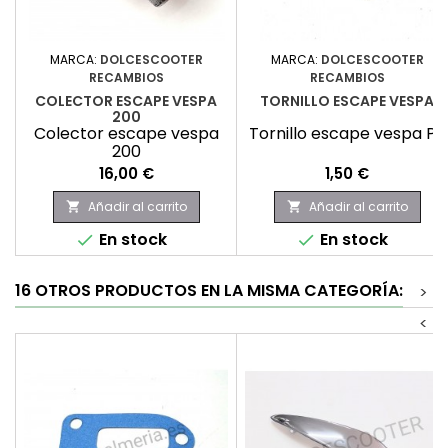
MARCA:
DOLCESCOOTER
MARCA:
DOLCESCOOTER
RECAMBIOS
RECAMBIOS
COLECTOR ESCAPE VESPA
TORNILLO ESCAPE VESPA
200
Colector escape vespa
Tornillo escape vespa PX
200
Precio
Precio
16,00 €
1,50 €
Añadir al carrito
Añadir al carrito


En stock
En stock


16 OTROS PRODUCTOS EN LA MISMA CATEGORÍA:
>
<