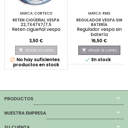
MARCA:
CORTECO
MARCA:
RMS
RETEN CIGÜEÑAL VESPA
REGULADOR VESPA SIN
22,7X47X7/7,5
BATERÍA
Reten cigüeñal vespa
Regulador vespa sin
batería
Precio
Precio
3,50 €
16,50 €
Añadir al carrito
Añadir al carrito


No hay suficientes
En stock


productos en stock

PRODUCTOS

NUESTRA EMPRESA

SU CUENTA