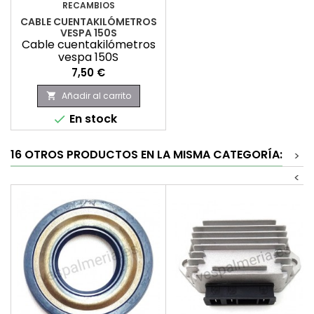
RECAMBIOS
CABLE CUENTAKILÓMETROS
VESPA 150S
Cable cuentakilómetros
vespa 150S
Precio
7,50 €
Añadir al carrito

En stock

16 OTROS PRODUCTOS EN LA MISMA CATEGORÍA:
>
<