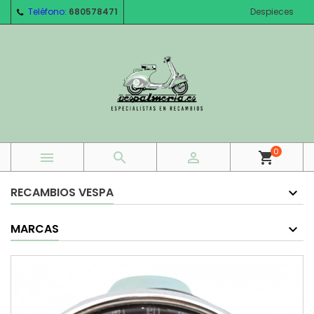
Teléfono:
680578471
Despieces
0



shopping_cart
RECAMBIOS VESPA
MARCAS