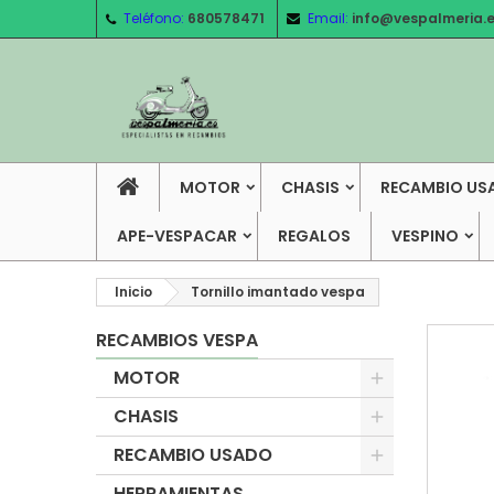
Teléfono:
680578471
Email:
info@vespalmeria.
MOTOR
CHASIS
RECAMBIO US
APE-VESPACAR
REGALOS
VESPINO
Inicio
Tornillo imantado vespa
RECAMBIOS VESPA
MOTOR
CHASIS
RECAMBIO USADO
HERRAMIENTAS