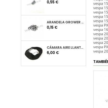
Precio
0,55 €
vespa 1
vespa 1
vespa 1
vespa 1
vespa 1
ARANDELA GROWER M7 INOX VESPA
vespa P
Precio
0,15 €
vespa 1
vespa 2
vespa 2
vespa 2
vespa P
CÁMARA AIRE LLANTA 10 VESPA
vespa 2
Precio
6,00 €
TAMBIÉ