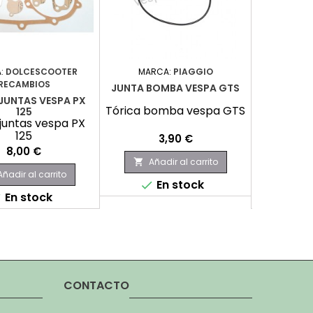
:
DOLCESCOOTER
MARCA:
PIAGGIO
MARCA
RECAMBIOS
JUNTA BOMBA VESPA GTS
ANAGRAM
JUNTAS VESPA PX
Tórica bomba vespa GTS
Anagram
125
juntas vespa PX
125
Precio
P
3,90 €
Precio
8,00 €
Añadir al carrito
Aña


Añadir al carrito
En stock
No hay


En stock
produc

CONTACTO