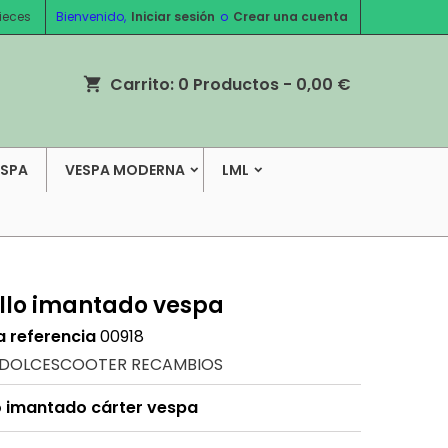
ieces
Bienvenido,
Iniciar sesión
o
Crear una cuenta
Carrito:
0
Productos - 0,00 €
shopping_cart
ESPA
VESPA MODERNA
LML
illo imantado vespa
a referencia
00918
DOLCESCOOTER RECAMBIOS
lo imantado cárter vespa