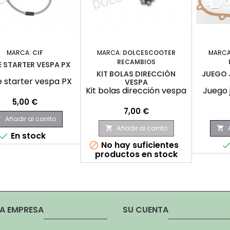
MARCA:
CIF
MARCA:
DOLCESCOOTER
MARCA
RECAMBIOS
 STARTER VESPA PX
KIT BOLAS DIRECCIÓN
JUEGO 
 starter vespa PX
VESPA
Kit bolas dirección vespa
Juego 
Precio
5,00 €
Precio
7,00 €
Añadir al carrito

Añadir al carrito


En stock

No hay suficientes

productos en stock
A EMPRESA
SU CUENTA