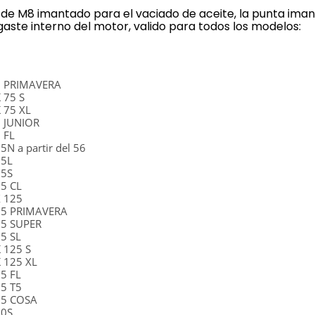
o de M8 imantado para el vaciado de aceite, la punta ima
gaste interno del motor, valido para todos los modelos:
0
5
5 PRIMAVERA
 75 S
 75 XL
5 JUNIOR
 FL
5N a partir del 56
25L
25S
25 CL
X 125
25 PRIMAVERA
25 SUPER
5 SL
 125 S
 125 XL
25 FL
25 T5
25 COSA
50S