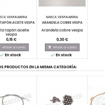
RCA:
VESPALMERIA
MARCA:
VESPALMERIA
TAPÓN ACEITE VESPA
ARANDELA COBRE VESPA
ta tapón aceite
Arandela cobre vespa
vespa
Precio
Precio
0,15 €
0,30 €
Añadir al carrito
Añadir al carrito


En stock
En stock


OS PRODUCTOS EN LA MISMA CATEGORÍA: