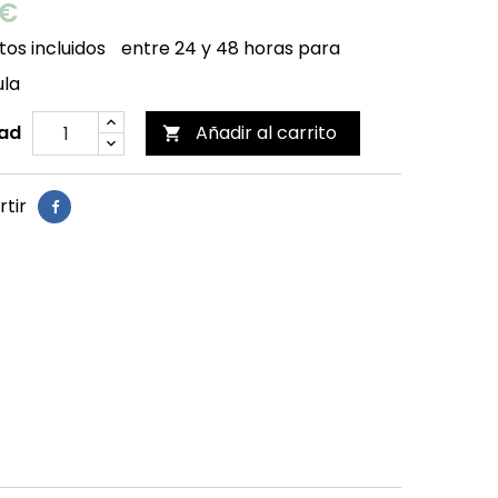
 €
os incluidos
entre 24 y 48 horas para
ula
ad
Añadir al carrito

tir