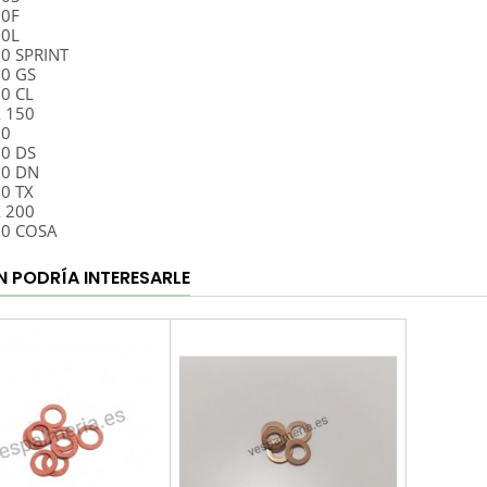
50F
50L
50 SPRINT
50 GS
50 CL
X 150
60
00 DS
00 DN
00 TX
X 200
00 COSA
N PODRÍA INTERESARLE