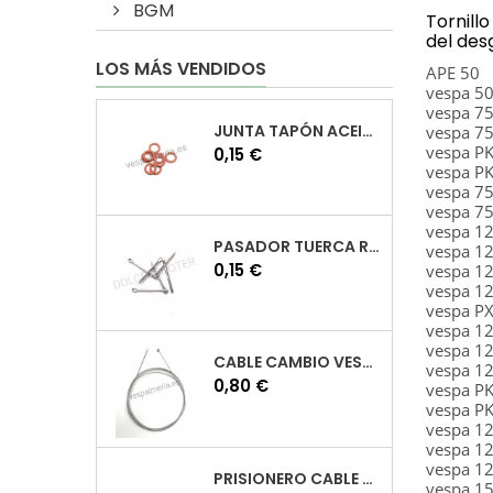
BGM
Tornill
del des
LOS MÁS VENDIDOS
APE 50
vespa 5
vespa 7
JUNTA TAPÓN ACEITE VESPA
vespa 7
vespa PK
Precio
0,15 €
vespa PK
vespa 7
vespa 75
vespa 12
PASADOR TUERCA RUEDA VESPA
vespa 1
Precio
0,15 €
vespa 1
vespa 1
vespa P
vespa 1
vespa 1
CABLE CAMBIO VESPA
vespa 12
Precio
0,80 €
vespa PK
vespa PK
vespa 1
vespa 1
vespa 1
PRISIONERO CABLE CAMBIO VESPA
vespa 1