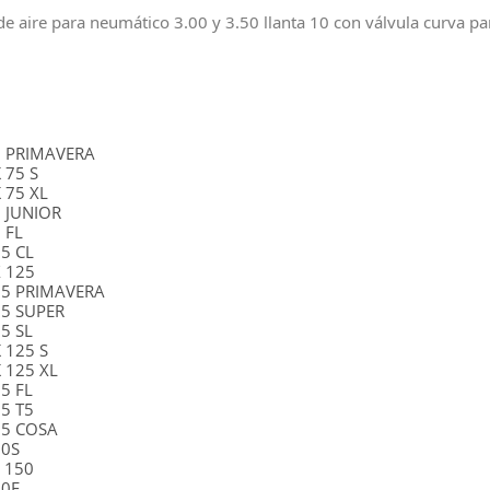
e aire para neumático 3.00 y 3.50 llanta 10 con válvula curva p
0
5
5 PRIMAVERA
 75 S
 75 XL
5 JUNIOR
 FL
25 CL
X 125
25 PRIMAVERA
25 SUPER
5 SL
 125 S
 125 XL
25 FL
25 T5
25 COSA
50S
r 150
50F