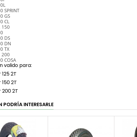
50L
50 SPRINT
50 GS
50 CL
X 150
60
00 DS
00 DN
00 TX
X 200
00 COSA
 valido para:
r 125 2T
r 150 2T
r 200 2T
N PODRÍA INTERESARLE