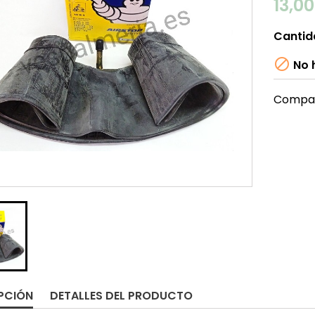
13,0
Cantid

No h
Compar
PCIÓN
DETALLES DEL PRODUCTO