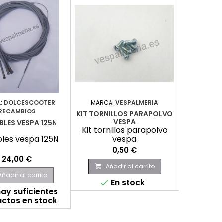
:
DOLCESCOOTER
MARCA:
VESPALMERIA
M
RECAMBIOS
KIT TORNILLOS PARAPOLVO
SOPORT
VESPA
BLES VESPA 125N
Kit tornillos parapolvo
Soport
bles vespa 125N
vespa
Precio
0,50 €
Precio
24,00 €
Añadir al carrito
Aña


Añadir al carrito
En stock
E


ay suficientes
ctos en stock