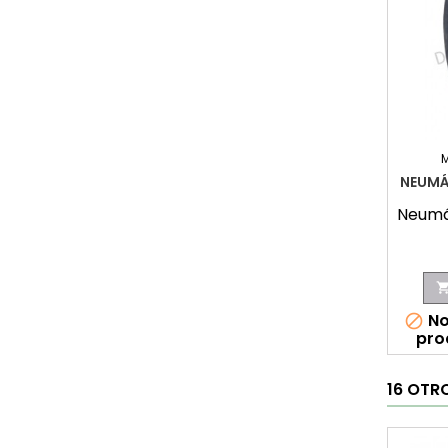
NEUMÁ
Neumát
No

pro
16 OTR