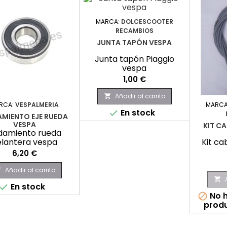
MARCA:
DOLCESCOOTER
RECAMBIOS
JUNTA TAPÓN VESPA
Junta tapón Piaggio
vespa
Precio
1,00 €
Añadir al carrito

RCA:
VESPALMERIA
MARCA
En stock

MIENTO EJE RUEDA
VESPA
KIT CA
damiento rueda
elantera vespa
Kit ca
Precio
6,20 €
Añadir al carrito


En stock

No h

produ