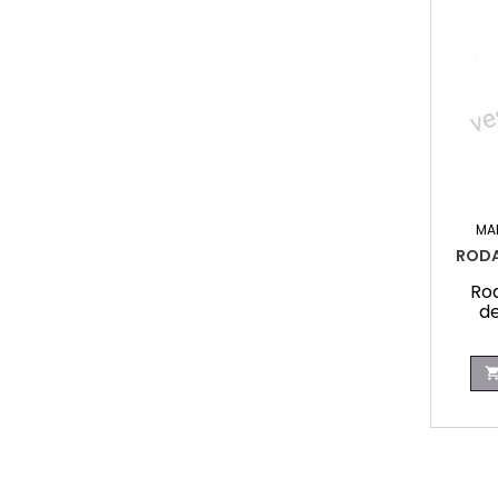
MA
RODA
Ro
d