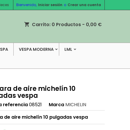
ieces
Bienvenido,
Iniciar sesión
o
Crear una cuenta
Carrito:
0
Productos - 0,00 €
shopping_cart
ESPA
VESPA MODERNA
LML
ra de aire michelín 10
adas vespa
a referencia
08521
Marca
MICHELIN
 de aire michelín 10 pulgadas vespa