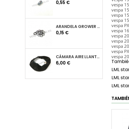
Precio
0,55 €
vespa 1
vespa 1
vespa 1
vespa 1
vespa P
ARANDELA GROWER M7 INOX VESPA
vespa 1
Precio
0,15 €
vespa 2
vespa 2
vespa 2
vespa P
vespa 2
CÁMARA AIRE LLANTA 10 VESPA
También
Precio
6,00 €
LML sta
LML sta
LML sta
TAMBIÉ