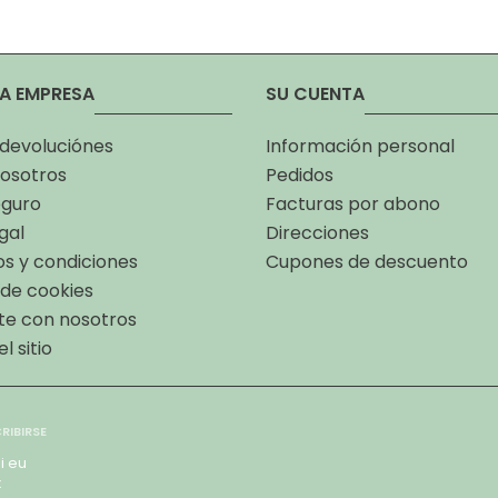
A EMPRESA
SU CUENTA
 devoluciónes
Información personal
osotros
Pedidos
eguro
Facturas por abono
gal
Direcciones
s y condiciones
Cupones de descuento
a de cookies
te con nosotros
l sitio
i eu
x