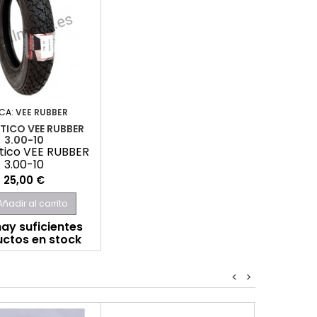
CA:
VEE RUBBER
TICO VEE RUBBER
3.00-10
ico VEE RUBBER
3.00-10
Precio
25,00 €
Añadir al carrito
ay suficientes
ctos en stock
<
>