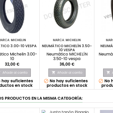
MARCA:
MICHELIN
MARCA:
MICHELIN
MAR
TICO 3.00-10 VESPA
NEUMÁTICO MICHELÍN 3.50-
NEUMÁ
10 VESPA
ico Michelin 3.00-
Neumático MICHELÍN
Neumát
10
3.50-10 vespa
Precio
Precio
32,00 €
36,00 €
Añadir al carrito
Añadir al carrito



 hay suficientes
No hay suficientes
No h


ductos en stock
productos en stock
produ
OS PRODUCTOS EN LA MISMA CATEGORÍA: