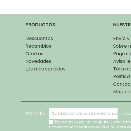
PRODUCTOS
NUESTR
Descuentos
Envío y
Recambios
Sobre n
Ofertas
Pago s
Novedades
Aviso le
Los más vendidos
Término
Politic
Contac
Mapa de
BOLETÍN
Enim quis fugiat consequat elit minim nis
occaecat occaecat deserunt aliquip nisi e