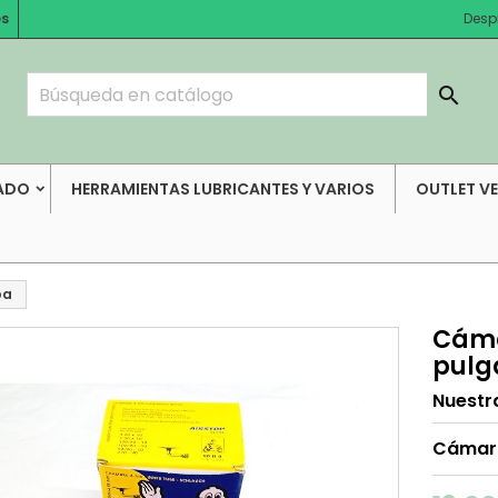
es
Desp

ADO
HERRAMIENTAS LUBRICANTES Y VARIOS
OUTLET V
pa
Cáma
pulg
Nuestr
Cámara