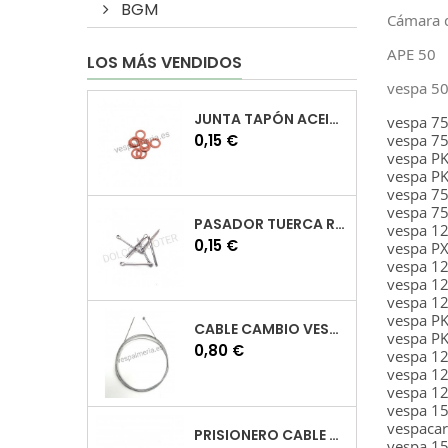
BGM
Cámara d
APE 50
LOS MÁS VENDIDOS
vespa 5
JUNTA TAPÓN ACEITE VESPA
vespa 7
Precio
0,15 €
vespa 7
vespa PK
vespa PK
vespa 7
vespa 75
PASADOR TUERCA RUEDA VESPA
vespa 1
Precio
0,15 €
vespa P
vespa 1
vespa 1
vespa 12
vespa PK
CABLE CAMBIO VESPA
vespa PK
Precio
0,80 €
vespa 1
vespa 1
vespa 1
vespa 1
vespaca
PRISIONERO CABLE CAMBIO VESPA
vespa 1