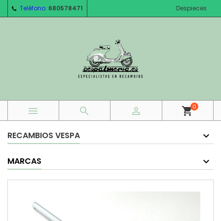
Teléfono:
680578471
Despieces
0



shopping_cart
RECAMBIOS VESPA
MARCAS