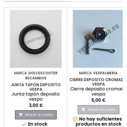
MARCA:
DOLCESCOOTER
MARCA:
VESPALMERIA
RECAMBIOS
CIERRE DEPOSITO CROMAD
VESPA
JUNTA TAPÓN DEPOSITO
Cierre deposito cromado
VESPA
Junta tapón deposito
vespa
vespa
Precio
5,00 €
Precio
3,00 €
Añadir al carrito

Añadir al carrito

No hay suficientes

En stock
productos en stock
