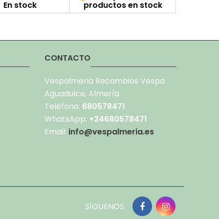
En stock
productos en stock
produc

CONTACTO
Vespalmeria Recambios Vespa
Aguadulce, Almería
Teléfono:
680578471
WhatsApp:
+34680578471
Email:
info@vespalmeria.es
SÍGUENOS