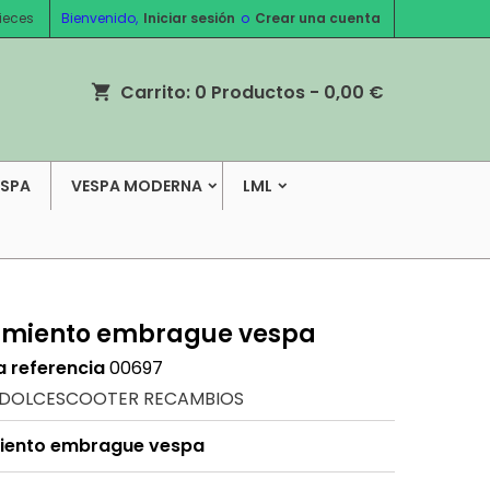
ieces
Bienvenido,
Iniciar sesión
o
Crear una cuenta
Carrito:
0
Productos - 0,00 €
shopping_cart
ESPA
VESPA MODERNA
LML
miento embrague vespa
a referencia
00697
DOLCESCOOTER RECAMBIOS
iento embrague vespa