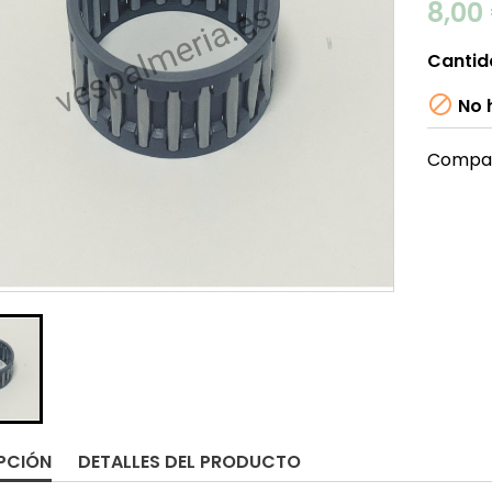
8,00
Cantid

No h
Compar
PCIÓN
DETALLES DEL PRODUCTO