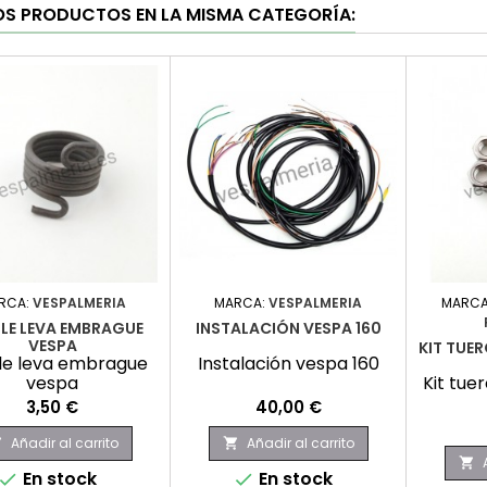
OS PRODUCTOS EN LA MISMA CATEGORÍA:
RCA:
VESPALMERIA
MARCA:
VESPALMERIA
MARCA
LE LEVA EMBRAGUE
INSTALACIÓN VESPA 160
VESPA
KIT TUE
le leva embrague
Instalación vespa 160
vespa
Kit tue
Precio
Precio
3,50 €
40,00 €
Añadir al carrito
Añadir al carrito



En stock
En stock

