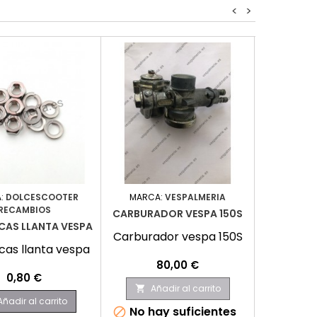
<
>
:
DOLCESCOOTER
MARCA:
VESPALMERIA
MARC
RECAMBIOS
CARBURADOR VESPA 150S
AMORTI
RCAS LLANTA VESPA
Carburador vespa 150S
Amorti
rcas llanta vespa
Precio
P
80,00 €
9
Precio
0,80 €
Añadir al carrito
Aña


Añadir al carrito
No hay suficientes
No hay

