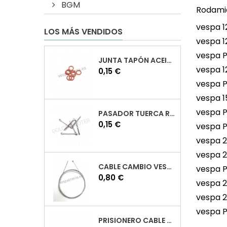
BGM
Rodamie
vespa 1
LOS MÁS VENDIDOS
vespa 1
vespa P
JUNTA TAPÓN ACEITE VESPA
vespa 
Precio
0,15 €
vespa P
vespa 1
vespa P
PASADOR TUERCA RUEDA VESPA
Precio
0,15 €
vespa P
vespa 
vespa 
CABLE CAMBIO VESPA
vespa P
Precio
0,80 €
vespa 
vespa 
vespa 
PRISIONERO CABLE CAMBIO VESPA