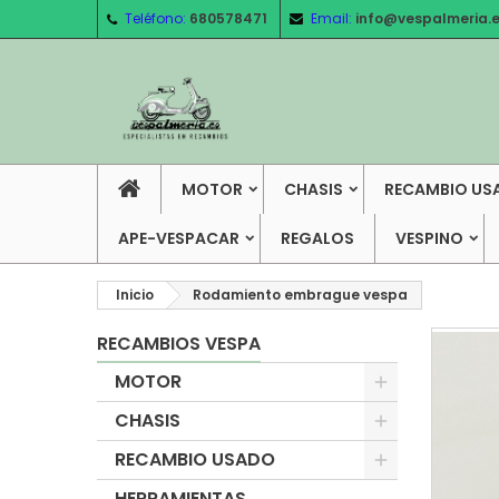
Teléfono:
680578471
Email:
info@vespalmeria.
MOTOR
CHASIS
RECAMBIO US
APE-VESPACAR
REGALOS
VESPINO
Inicio
Rodamiento embrague vespa
RECAMBIOS VESPA
MOTOR
CHASIS
RECAMBIO USADO
HERRAMIENTAS