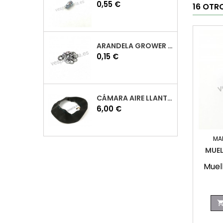
Precio
0,55 €
16 OTR
ARANDELA GROWER M7 INOX VESPA
Precio
0,15 €
CÁMARA AIRE LLANTA 10 VESPA
Precio
6,00 €
MA
MUEL
Muel