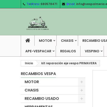
Teléfono:
680578471
Email:
info@vespalmeria.
MOTOR
CHASIS
RECAMBIO US
APE-VESPACAR
REGALOS
VESPINO
Inicio
kit reparación eje vespa PRIMAVERA
RECAMBIOS VESPA
MOTOR
CHASIS
RECAMBIO USADO
HERRAMIENTAS