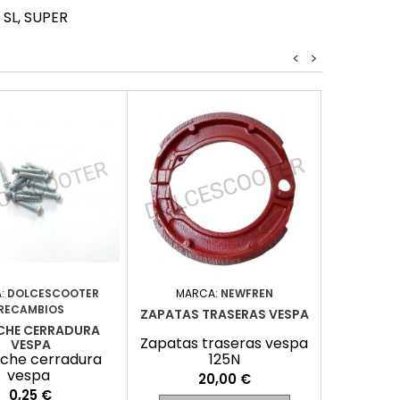
 SL, SUPER
<
>
:
DOLCESCOOTER
MARCA:
NEWFREN
MARC
RECAMBIOS
ZAPATAS TRASERAS VESPA
TACOS CA
CHE CERRADURA
Zapatas traseras vespa
Tacos ca
VESPA
che cerradura
125N
vespa
Precio
P
20,00 €
Precio
0,25 €