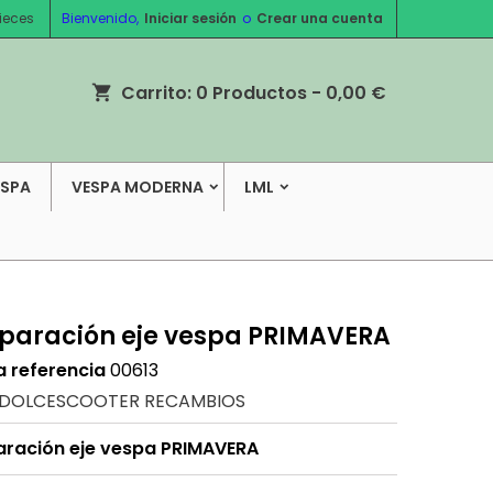
ieces
Bienvenido,
Iniciar sesión
o
Crear una cuenta
Carrito:
0
Productos - 0,00 €
shopping_cart
ESPA
VESPA MODERNA
LML
reparación eje vespa PRIMAVERA
a referencia
00613
DOLCESCOOTER RECAMBIOS
paración eje vespa PRIMAVERA