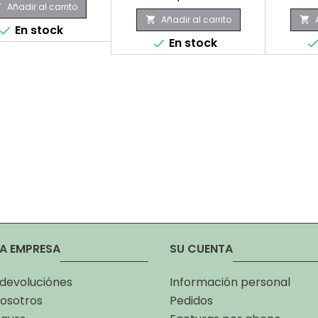
Añadir al carrito

Añadir al carrito


En stock

En stock

A EMPRESA
SU CUENTA
 devoluciónes
Información personal
osotros
Pedidos