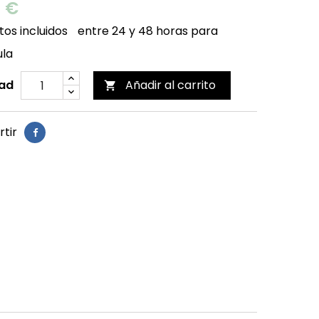
0 €
os incluidos
entre 24 y 48 horas para
ula
ad
Añadir al carrito

tir