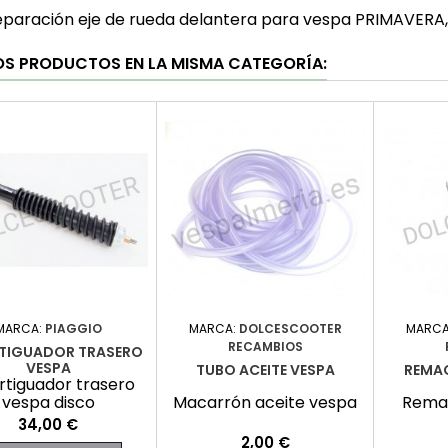
reparación eje de rueda delantera para vespa PRIMAVERA,
OS PRODUCTOS EN LA MISMA CATEGORÍA:
MARCA:
PIAGGIO
MARCA:
DOLCESCOOTER
MARCA
RECAMBIOS
TIGUADOR TRASERO
VESPA
TUBO ACEITE VESPA
REMA
tiguador trasero
vespa disco
Macarrón aceite vespa
Rema
Precio
34,00 €
Precio
2,00 €