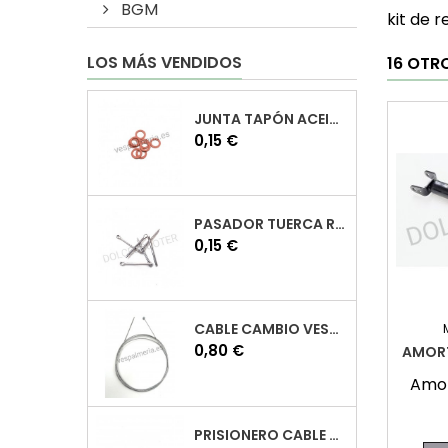
BGM
kit de 
LOS MÁS VENDIDOS
16 OTR
JUNTA TAPÓN ACEITE VESPA
Precio
0,15 €
PASADOR TUERCA RUEDA VESPA
Precio
0,15 €
CABLE CAMBIO VESPA
Precio
0,80 €
AMOR
Amor
PRISIONERO CABLE CAMBIO VESPA