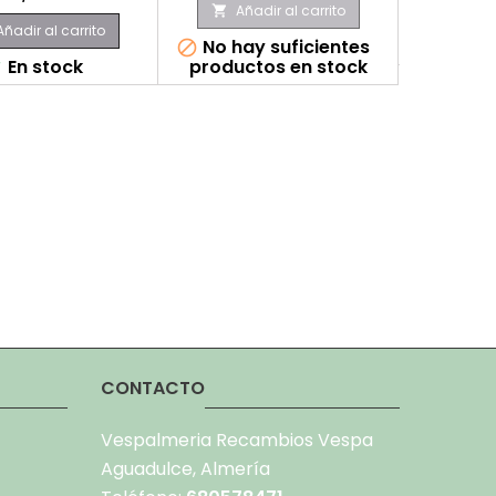
Añadir al carrito
Aña


Añadir al carrito
No hay suficientes
E


En stock
productos en stock

CONTACTO
Vespalmeria Recambios Vespa
Aguadulce, Almería