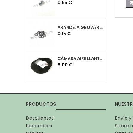
Precio
0,55 €
ARANDELA GROWER M7 INOX VESPA
Precio
0,15 €
CÁMARA AIRE LLANTA 10 VESPA
Precio
6,00 €
PRODUCTOS
NUESTR
Descuentos
Envío y
Recambios
Sobre n