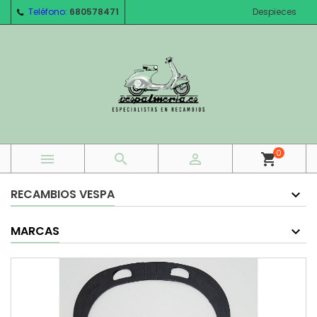
Teléfono:
680578471
Despieces
0



shopping_cart
RECAMBIOS VESPA
MARCAS