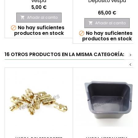
vespa
Deposito vespa
Precio
5,00 €
Precio
65,00 €
Añadir al carrito

Añadir al carrito

No hay suficientes

productos en stock
No hay suficientes

productos en stock
16 OTROS PRODUCTOS EN LA MISMA CATEGORÍA:
>
<