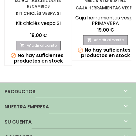
MARCA:
DOLCESCOOTER
MARCA:
VESPALMERIA
RECAMBIOS
CAJA HERRAMIENTAS VESPA
KIT CHICLÉS VESPA SI
Caja herramientas vespa
Kit chiclés vespa SI
PRIMAVERA
Precio
19,00 €
Precio
18,00 €
Añadir al carrito

Añadir al carrito

No hay suficientes

No hay suficientes
productos en stock

productos en stock

PRODUCTOS

NUESTRA EMPRESA

SU CUENTA