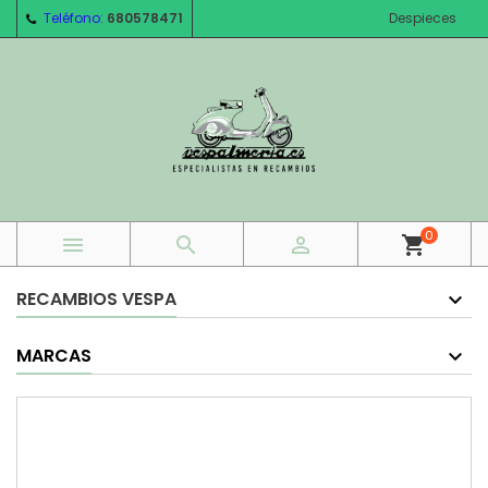
Teléfono:
680578471
Despieces
0



shopping_cart
RECAMBIOS VESPA
MARCAS