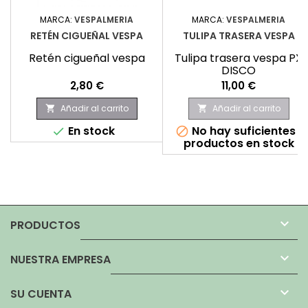
MARCA:
VESPALMERIA
MARCA:
VESPALMERIA
RETÉN CIGUEÑAL VESPA
TULIPA TRASERA VESPA
Retén cigueñal vespa
Tulipa trasera vespa PX
DISCO
Precio
Precio
2,80 €
11,00 €
Añadir al carrito
Añadir al carrito


En stock
No hay suficientes


productos en stock

PRODUCTOS

NUESTRA EMPRESA

SU CUENTA