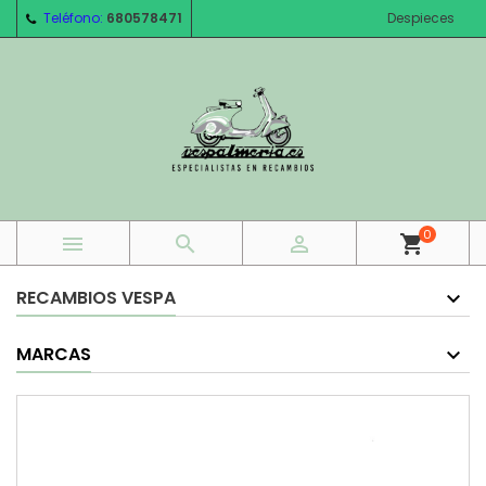
Teléfono:
680578471
Despieces
0



shopping_cart
RECAMBIOS VESPA
MARCAS