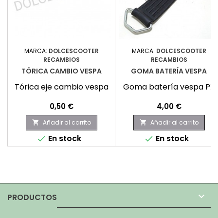
MARCA:
DOLCESCOOTER
MARCA:
DOLCESCOOTER
RECAMBIOS
RECAMBIOS
TÓRICA CAMBIO VESPA
GOMA BATERÍA VESPA
Tórica eje cambio vespa
Goma batería vespa PX
Precio
Precio
0,50 €
4,00 €
Añadir al carrito
Añadir al carrito


En stock
En stock



PRODUCTOS