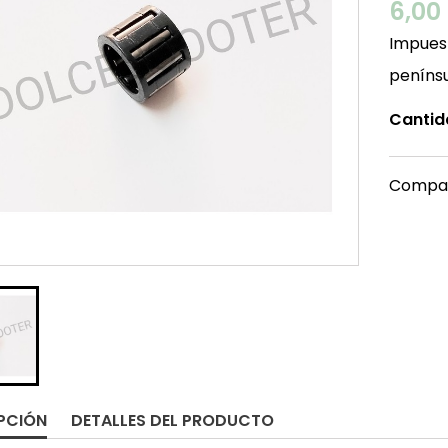
6,00
Impuest
peníns
Cantid
Compar
PCIÓN
DETALLES DEL PRODUCTO