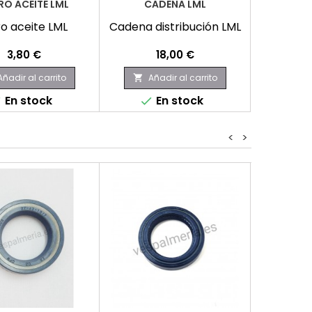
RO ACEITE LML
CADENA LML
tro aceite LML
Cadena distribución LML
Precio
Precio
3,80 €
18,00 €
Añadir al carrito
Añadir al carrito

En stock
En stock


<
>