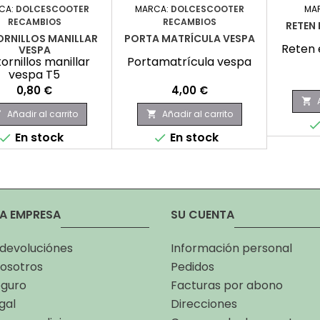
CA:
DOLCESCOOTER
MARCA:
DOLCESCOOTER
MA
RECAMBIOS
RECAMBIOS
RETEN 
ORNILLOS MANILLAR
PORTA MATRÍCULA VESPA
Reten 
VESPA
tornillos manillar
Portamatrícula vespa
vespa T5
Precio
Precio
0,80 €
4,00 €

Añadir al carrito
Añadir al carrito


En stock
En stock


A EMPRESA
SU CUENTA
 devoluciónes
Información personal
osotros
Pedidos
eguro
Facturas por abono
gal
Direcciones