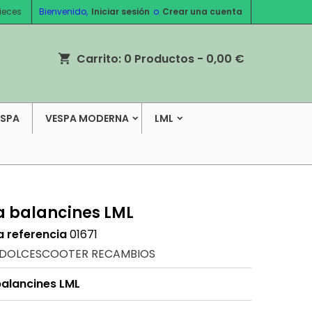
ieces
Bienvenido,
Iniciar sesión
o
Crear una cuenta
Carrito:
0
Productos - 0,00 €
shopping_cart
ESPA
VESPA MODERNA
LML
a balancines LML
a referencia
01671
DOLCESCOOTER RECAMBIOS
balancines LML