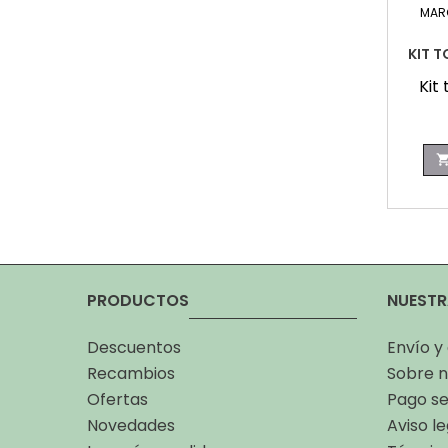
MAR
KIT T
Kit 
PRODUCTOS
NUESTR
Descuentos
Envío y
Recambios
Sobre n
Ofertas
Pago s
Novedades
Aviso le