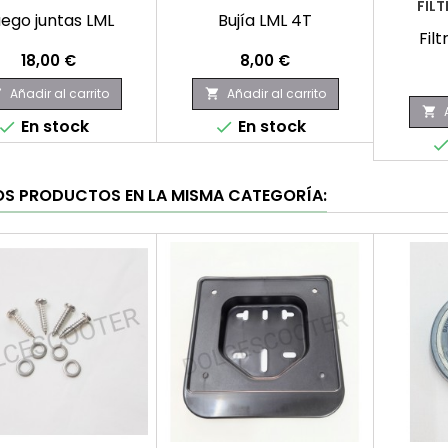
FILT
ego juntas LML
Bujía LML 4T
Fil
Precio
Precio
18,00 €
8,00 €
Añadir al carrito
Añadir al carrito



En stock
En stock


OS PRODUCTOS EN LA MISMA CATEGORÍA: