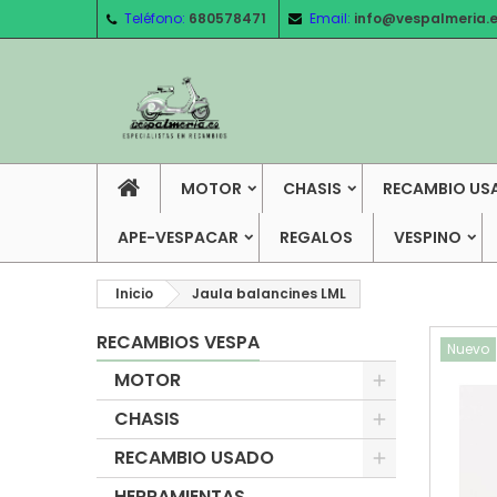
Teléfono:
680578471
Email:
info@vespalmeria.
MOTOR
CHASIS
RECAMBIO US
APE-VESPACAR
REGALOS
VESPINO
Inicio
Jaula balancines LML
RECAMBIOS VESPA
Nuevo
MOTOR
CHASIS
RECAMBIO USADO
HERRAMIENTAS