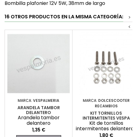
Bombilla plafonier 12V 5W, 38mm de largo
16 OTROS PRODUCTOS EN LA MISMA CATEGORÍA:
>
<
MARCA:
VESPALMERIA
MARCA:
DOLCESCOOTER
RECAMBIOS
ARANDELA TAMBOR
DELANTERO
KIT TORNILLOS
Arandela tambor
INTERMITENTES VESPA
delantero
Kit de tornillos
intermitentes delanteros
Precio
1,35 €
vespa
Precio
1,80 €