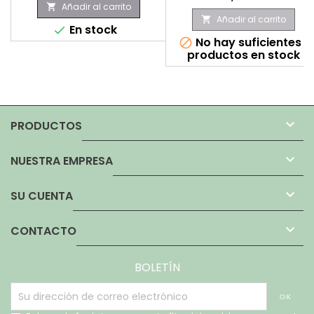
Añadir al carrito

Añadir al carrito

En stock

No hay suficientes

productos en stock

PRODUCTOS

NUESTRA EMPRESA

SU CUENTA

CONTACTO
BOLETÍN