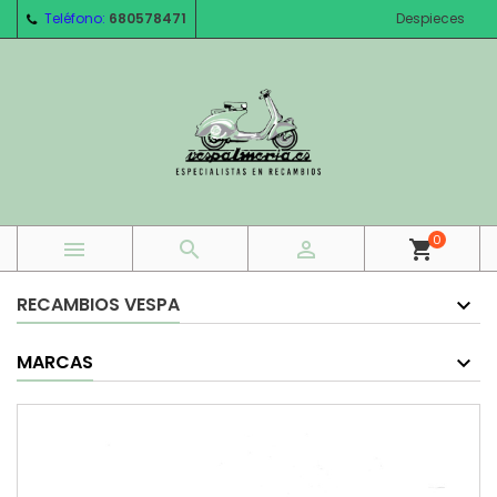
Teléfono:
680578471
Despieces
0



shopping_cart
RECAMBIOS VESPA
MARCAS