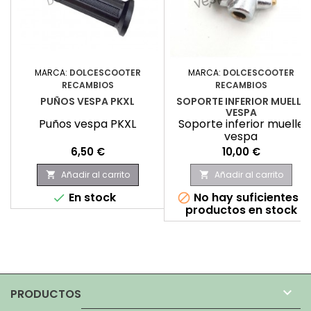
MARCA:
DOLCESCOOTER
MARCA:
DOLCESCOOTER
RECAMBIOS
RECAMBIOS
PUÑOS VESPA PKXL
SOPORTE INFERIOR MUELLE
VESPA
Puños vespa PKXL
Soporte inferior muelle
vespa
Precio
Precio
6,50 €
10,00 €
Añadir al carrito
Añadir al carrito


En stock
No hay suficientes


productos en stock

PRODUCTOS