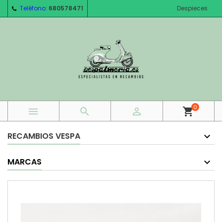
Teléfono:
680578471
Despieces
0



shopping_cart
RECAMBIOS VESPA
MARCAS