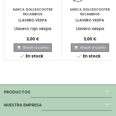
MARCA:
DOLCESCOOTER
MARCA:
DOLCESCOOTER
RECAMBIOS
RECAMBIOS
LLAVERO VESPA
LLAVERO VESPA
Llavero rojo vespa
Llavero vespa
Precio
Precio
3,00 €
3,00 €
Añadir al carrito
Añadir al carrito


En stock
En stock



PRODUCTOS

NUESTRA EMPRESA