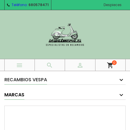
Teléfono:
680578471
Despieces
0



shopping_cart
RECAMBIOS VESPA
MARCAS