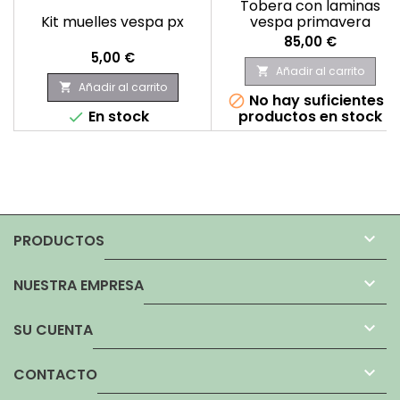
Tobera con laminas
Kit muelles vespa px
vespa primavera
Precio
85,00 €
Precio
5,00 €
Añadir al carrito

Añadir al carrito

No hay suficientes

En stock
productos en stock


PRODUCTOS

NUESTRA EMPRESA

SU CUENTA

CONTACTO