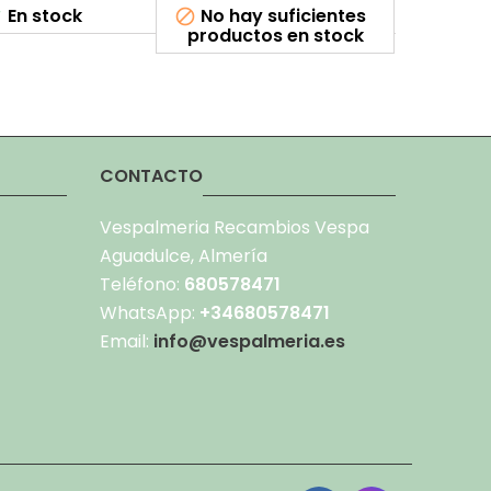
En stock
No hay suficientes
E



productos en stock
CONTACTO
Vespalmeria Recambios Vespa
Aguadulce, Almería
Teléfono:
680578471
WhatsApp:
+34680578471
Email:
info@vespalmeria.es