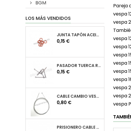
BGM
Pareja 
vespa 1
LOS MÁS VENDIDOS
vespa 
También
JUNTA TAPÓN ACEITE VESPA
vespa 1
Precio
0,15 €
vespa 1
vespa 1
vespa 1
PASADOR TUERCA RUEDA VESPA
vespa 1
Precio
0,15 €
vespa 1
vespa 
vespa 
CABLE CAMBIO VESPA
Precio
0,80 €
vespa P
TAMBIÉ
PRISIONERO CABLE CAMBIO VESPA