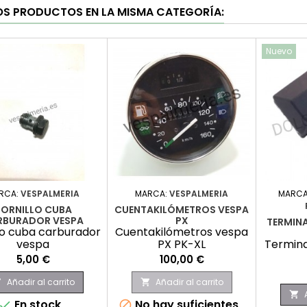
OS PRODUCTOS EN LA MISMA CATEGORÍA:
Nuevo
RCA:
VESPALMERIA
MARCA:
VESPALMERIA
MARCA
TORNILLO CUBA
CUENTAKILÓMETROS VESPA
RBURADOR VESPA
PX
TERMINA
lo cuba carburador
Cuentakilómetros vespa
vespa
PX PK-XL
Termina
Precio
Precio
5,00 €
100,00 €
Añadir al carrito
Añadir al carrito



En stock
No hay suficientes

