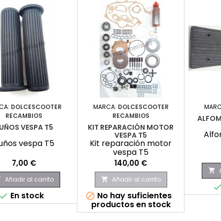
CA:
DOLCESCOOTER
MARCA:
DOLCESCOOTER
MARC
RECAMBIOS
RECAMBIOS
ALFOM
UÑOS VESPA T5
KIT REPARACIÓN MOTOR
Alfo
VESPA T5
uños vespa T5
Kit reparación motor
vespa T5
Precio
Precio
7,00 €
140,00 €

Añadir al carrito
Añadir al carrito


En stock
No hay suficientes


productos en stock