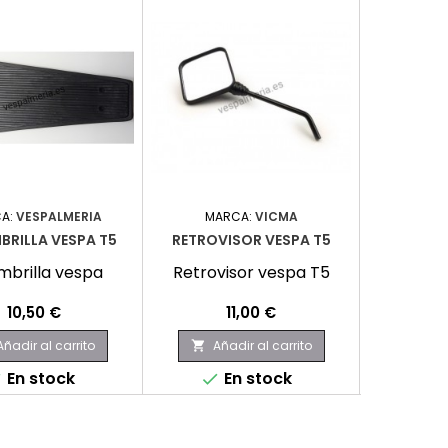
A:
VESPALMERIA
MARCA:
VICMA
MARC
BRILLA VESPA T5
RETROVISOR VESPA T5
CÚPUL
mbrilla vespa
Retrovisor vespa T5
cúpul
Precio
Precio
P
10,50 €
11,00 €
3
Añadir al carrito
Añadir al carrito
Aña


En stock
En stock
E


