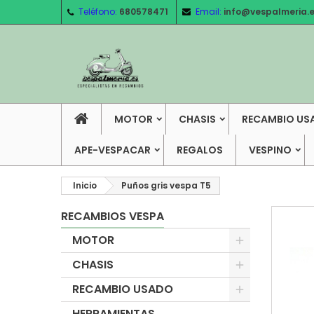
Teléfono:
680578471
Email:
info@vespalmeria.
MOTOR
CHASIS
RECAMBIO US
APE-VESPACAR
REGALOS
VESPINO
Inicio
Puños gris vespa T5
RECAMBIOS VESPA
MOTOR
CHASIS
RECAMBIO USADO
HERRAMIENTAS