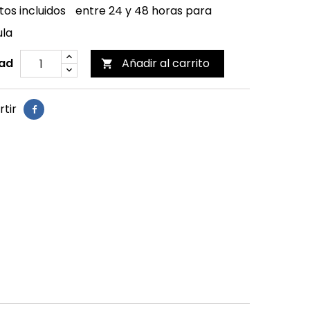
os incluidos
entre 24 y 48 horas para
ula
ad
Añadir al carrito

tir