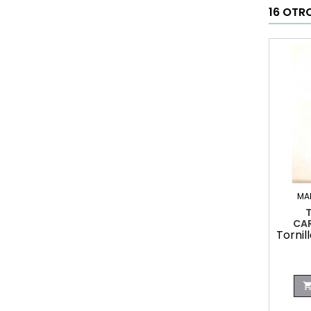
16 OTR
MA
CA
Tornil