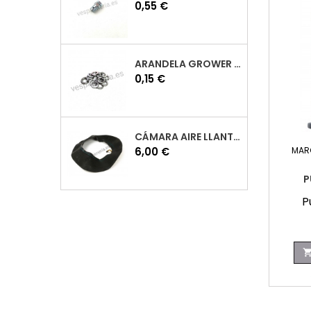
Precio
0,55 €
ARANDELA GROWER M7 INOX VESPA
Precio
0,15 €
CÁMARA AIRE LLANTA 10 VESPA
Precio
6,00 €
MAR
P
P