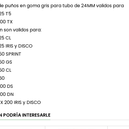
de puños en goma gris para tubo de 24MM validos para
25 T5
200 TX
 son validos para:
25 CL
25 IRIS y DISCO
50 SPRINT
50 GS
50 CL
60
200 DS
200 DN
X 200 IRIS y DISCO
N PODRÍA INTERESARLE