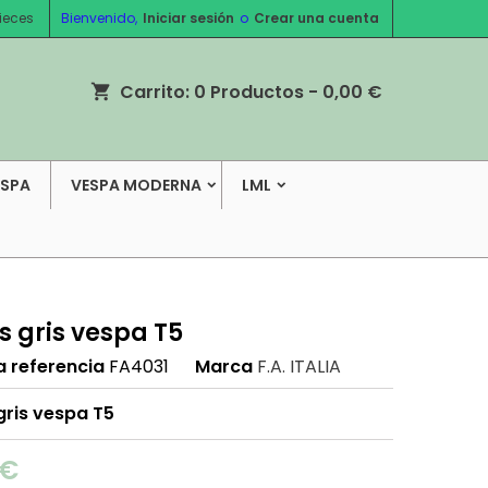
ieces
Bienvenido,
Iniciar sesión
o
Crear una cuenta
Carrito:
0
Productos - 0,00 €
shopping_cart
ESPA
VESPA MODERNA
LML
s gris vespa T5
a referencia
FA4031
Marca
F.A. ITALIA
gris vespa T5
 €