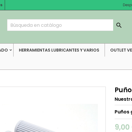
es
Desp

ADO
HERRAMIENTAS LUBRICANTES Y VARIOS
OUTLET V
Puño
Nuestr
Puños 
9,00