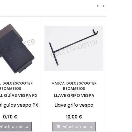
<
>
:
DOLCESCOOTER
MARCA:
DOLCESCOOTER
MARCA:
RECAMBIOS
RECAMBIOS
RE
L GUÍAS VESPA PX
LLAVE GRIFO VESPA
TORNILL
l guías vespa PX
Llave grifo vespa
Tornil
Precio
Precio
0,70 €
10,00 €
Añadir al carrito
Añadir al carrito
Aña

