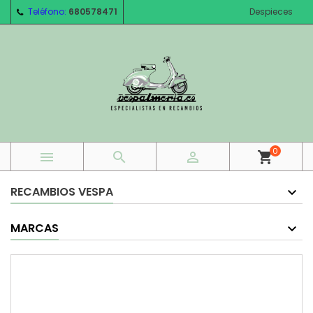
Teléfono:
680578471
Despieces
0



shopping_cart
RECAMBIOS VESPA
MARCAS