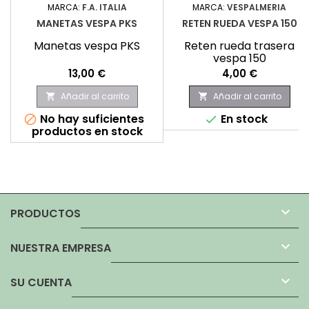
MARCA:
F.A. ITALIA
MARCA:
VESPALMERIA
MANETAS VESPA PKS
RETEN RUEDA VESPA 150
Manetas vespa PKS
Reten rueda trasera
vespa 150
Precio
Precio
13,00 €
4,00 €
Añadir al carrito
Añadir al carrito


No hay suficientes
En stock


productos en stock

PRODUCTOS

NUESTRA EMPRESA

SU CUENTA