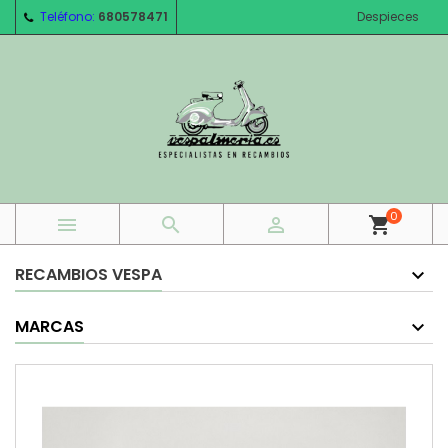
Teléfono:
680578471
Despieces
0



shopping_cart
RECAMBIOS VESPA
MARCAS