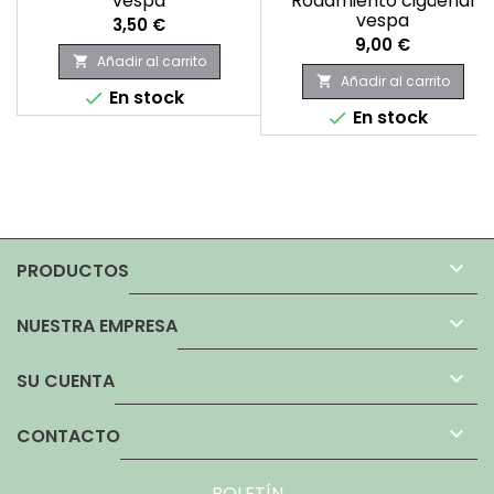
vespa
Rodamiento cigüeñal
vespa
Precio
3,50 €
Precio
9,00 €
Añadir al carrito

Añadir al carrito

En stock

En stock


PRODUCTOS

NUESTRA EMPRESA

SU CUENTA

CONTACTO
BOLETÍN