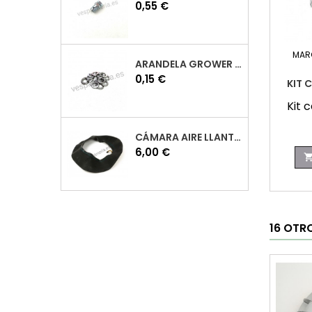
Precio
0,55 €
MAR
ARANDELA GROWER M7 INOX VESPA
Precio
0,15 €
KIT 
Kit 
CÁMARA AIRE LLANTA 10 VESPA
Precio
6,00 €
16 OTR