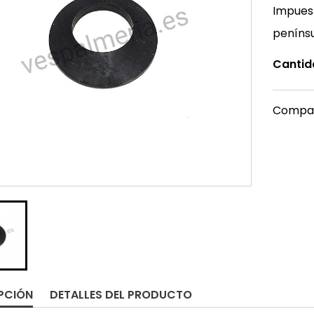
Impuest
peníns
Cantid
Compar
PCIÓN
DETALLES DEL PRODUCTO