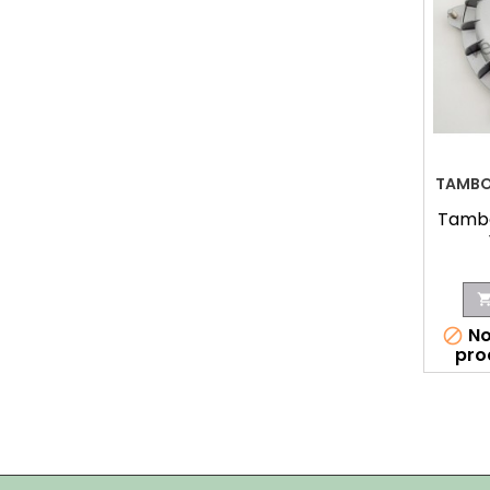
TAMBO
Tambo
No

pro