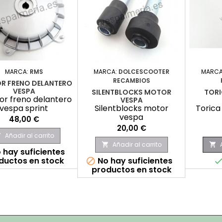
MARCA:
RMS
MARCA:
DOLCESCOOTER
MARCA
RECAMBIOS
R FRENO DELANTERO
VESPA
SILENTBLOCKS MOTOR
TORI
r freno delantero
VESPA
vespa sprint
Silentblocks motor
Torica
vespa
Precio
48,00 €
Precio
20,00 €
Añadir al carrito

Añadir al carrito


 hay suficientes
ductos en stock
No hay suficientes

productos en stock