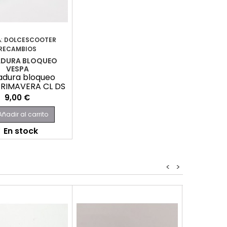
:
DOLCESCOOTER
RECAMBIOS
ADURA BLOQUEO
VESPA
adura bloqueo
PRIMAVERA CL DS
DN
Precio
9,00 €
Añadir al carrito
En stock

<
>