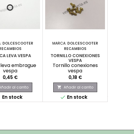
:
DOLCESCOOTER
MARCA:
DOLCESCOOTER
MARC
RECAMBIOS
RECAMBIOS
CRESTA V
CA LEVA VESPA
TORNILLO CONEXIONES
Cresta v
VESPA
 leva embrague
Tornillo conexiones
vespa
vespa
P
1
Precio
Precio
0,45 €
0,18 €
Aña

Añadir al carrito
Añadir al carrito

E

En stock
En stock

