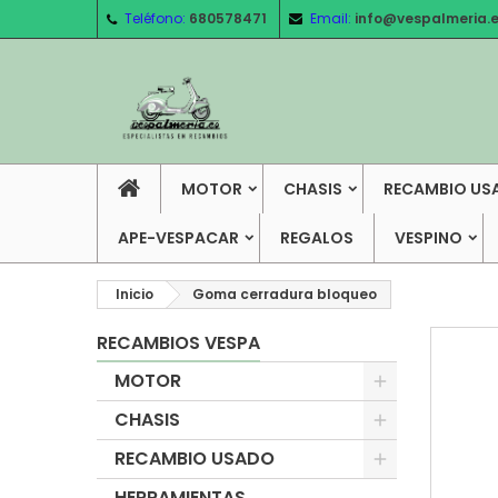
Teléfono:
680578471
Email:
info@vespalmeria.
MOTOR
CHASIS
RECAMBIO US
APE-VESPACAR
REGALOS
VESPINO
Inicio
Goma cerradura bloqueo
RECAMBIOS VESPA
MOTOR
CHASIS
RECAMBIO USADO
HERRAMIENTAS