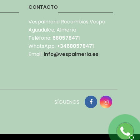
CONTACTO
Vespalmeria Recambios Vespa
Aguadulce, Almería
Teléfono:
680578471
WhatsApp:
+34680578471
Email:
info@vespalmeria.es
SÍGUENOS