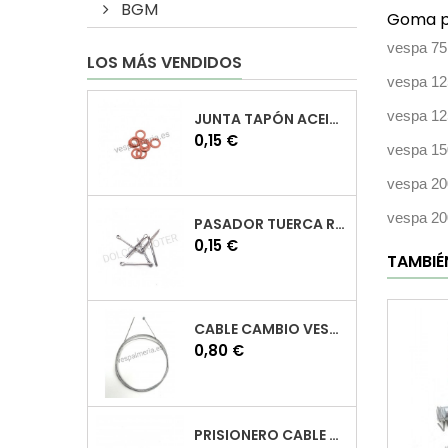
BGM
Goma pa
vespa 7
LOS MÁS VENDIDOS
vespa 1
vespa 12
JUNTA TAPÓN ACEITE VESPA
Precio
0,15 €
vespa 15
vespa 2
vespa 2
PASADOR TUERCA RUEDA VESPA
Precio
0,15 €
TAMBIÉ
CABLE CAMBIO VESPA
Precio
0,80 €
PRISIONERO CABLE CAMBIO VESPA