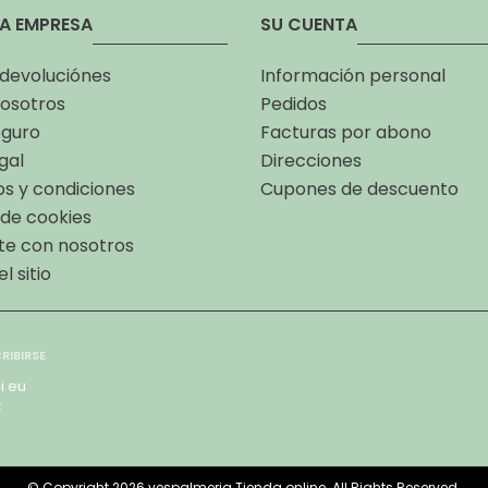
A EMPRESA
SU CUENTA
 devoluciónes
Información personal
osotros
Pedidos
eguro
Facturas por abono
gal
Direcciones
s y condiciones
Cupones de descuento
a de cookies
te con nosotros
l sitio
i eu
x
© Copyright 2026 vespalmeria Tienda online. All Rights Reserved.