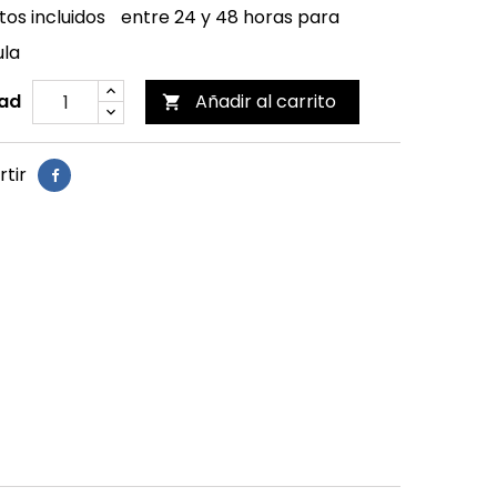
os incluidos
entre 24 y 48 horas para
ula
ad
Añadir al carrito

tir