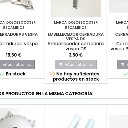
CA:
DOLCESCOOTER
MARCA:
DOLCESCOOTER
MARCA
RECAMBIOS
RECAMBIOS
CERRADURAS VESPA
EMBELLECEDOR CERRADURA
CERR
VESPA DS
cerraduras vespa
Embellecedor cerradura
Cerr
vespa DS
vespa 
Precio
Precio
18,50 €
3,50 €
Añadir al carrito
Añadir al carrito



En stock
No hay suficientes


productos en stock
OS PRODUCTOS EN LA MISMA CATEGORÍA: