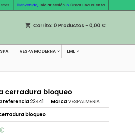
ieces
Bienvenido,
Iniciar sesión
o
Crear una cuenta
Carrito:
0
Productos - 0,00 €
shopping_cart
ESPA
VESPA MODERNA
LML
 cerradura bloqueo
a referencia
22441
Marca
VESPALMERIA
erradura bloqueo
 €