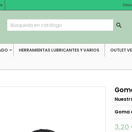
es
Desp

ADO
HERRAMIENTAS LUBRICANTES Y VARIOS
OUTLET V
Goma
Nuestr
Goma c
3,20