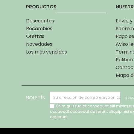
PRODUCTOS
NUESTR
Descuentos
Envío y
Recambios
Sobre n
Ofertas
Pago s
Novedades
Aviso le
Los más vendidos
Término
Politic
Contac
Mapa de
BOLETÍN
Enim quis fugiat consequat elit minim nis
occaecat occaecat deserunt aliquip nisi e
deserunt.