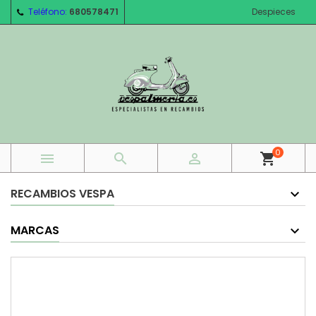
Teléfono:
680578471
Despieces
0



shopping_cart
RECAMBIOS VESPA
MARCAS