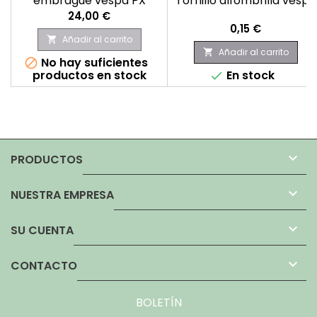
embrague vespa PX
Tornillo alfombrilla vespa
Precio
24,00 €
Precio
0,15 €
Añadir al carrito

Añadir al carrito

No hay suficientes

productos en stock
En stock


PRODUCTOS

NUESTRA EMPRESA

SU CUENTA

CONTACTO
BOLETÍN