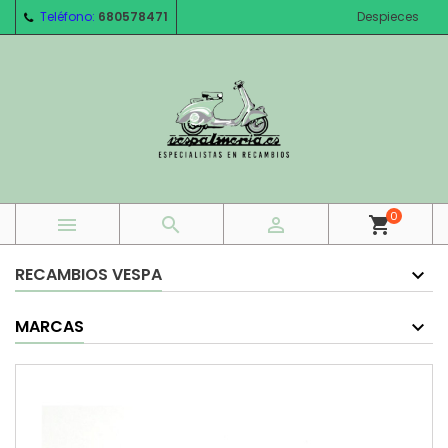
Teléfono:
680578471
Despieces
0



shopping_cart
RECAMBIOS VESPA
MARCAS