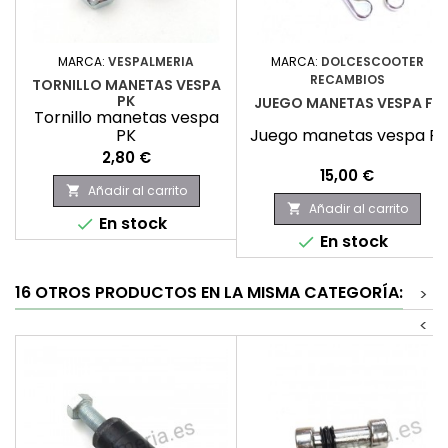
MARCA:
VESPALMERIA
MARCA:
DOLCESCOOTER
RECAMBIOS
TORNILLO MANETAS VESPA
PK
JUEGO MANETAS VESPA FL
Tornillo manetas vespa
PK
Juego manetas vespa FL
Precio
2,80 €
Precio
15,00 €
Añadir al carrito

Añadir al carrito

En stock

En stock

16 OTROS PRODUCTOS EN LA MISMA CATEGORÍA:
>
<