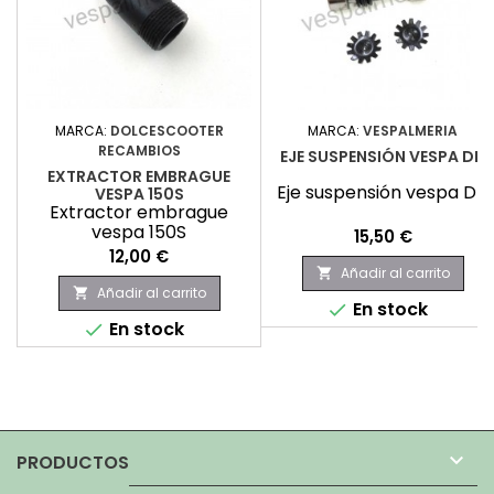
MARCA:
DOLCESCOOTER
MARCA:
VESPALMERIA
RECAMBIOS
EJE SUSPENSIÓN VESPA DN
EXTRACTOR EMBRAGUE
Eje suspensión vespa DN
VESPA 150S
Extractor embrague
vespa 150S
Precio
15,50 €
Precio
12,00 €
Añadir al carrito

Añadir al carrito

En stock

En stock


PRODUCTOS