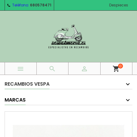
Teléfono:
680578471
Despieces
0



shopping_cart
RECAMBIOS VESPA
MARCAS