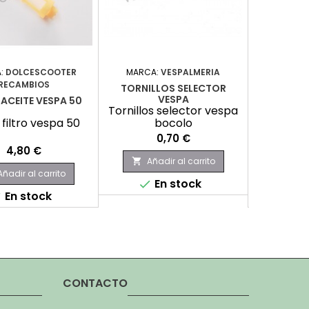
:
DOLCESCOOTER
MARCA:
VESPALMERIA
MARCA:
RECAMBIOS
RE
TORNILLOS SELECTOR
VESPA
 ACEITE VESPA 50
TULIPA 
Tornillos selector vespa
filtro vespa 50
bocolo
Tulipa a
Precio
0,70 €
Precio
P
4,80 €
1
Añadir al carrito

Añadir al carrito
Aña

En stock

En stock
E


CONTACTO