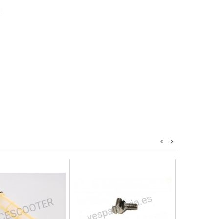
a
<
>