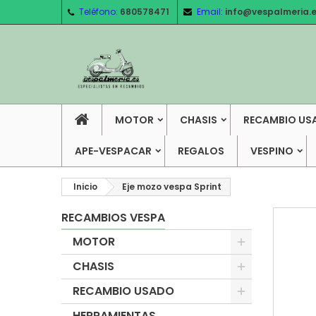
Teléfono:
680578471
Email:
info@vespalmeria.
MOTOR
CHASIS
RECAMBIO US
APE-VESPACAR
REGALOS
VESPINO
Inicio
Eje mozo vespa Sprint
RECAMBIOS VESPA
MOTOR
CHASIS
RECAMBIO USADO
HERRAMIENTAS