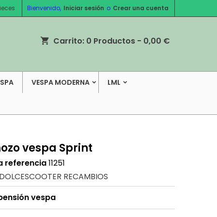
ieces
Bienvenido,
Iniciar sesión
o
Crear una cuenta
Carrito:
0
Productos - 0,00 €
shopping_cart
ESPA
VESPA MODERNA
LML
mozo vespa Sprint
a referencia
11251
DOLCESCOOTER RECAMBIOS
spensión vespa