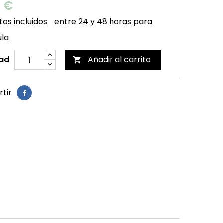
0 €
os incluidos
entre 24 y 48 horas para
ula
ad
Añadir al carrito

tir