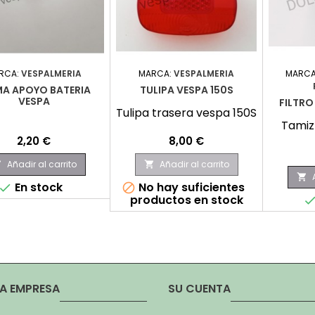
RCA:
VESPALMERIA
MARCA:
VESPALMERIA
MARCA
A APOYO BATERIA
TULIPA VESPA 150S
VESPA
FILTRO
Tulipa trasera vespa 150S
Tamiz 
Precio
Precio
2,20 €
8,00 €
Añadir al carrito
Añadir al carrito



En stock
No hay suficientes


productos en stock
A EMPRESA
SU CUENTA