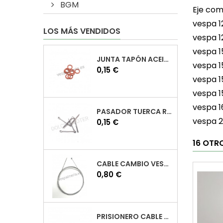
BGM
Eje com
vespa 1
LOS MÁS VENDIDOS
vespa 1
vespa 1
JUNTA TAPÓN ACEITE VESPA
vespa 1
Precio
0,15 €
vespa 1
vespa 1
vespa 1
PASADOR TUERCA RUEDA VESPA
vespa 
Precio
0,15 €
16 OTR
CABLE CAMBIO VESPA
Precio
0,80 €
PRISIONERO CABLE CAMBIO VESPA