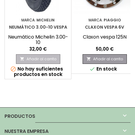
MARCA:
MICHELIN
MARCA:
PIAGGIO
NEUMÁTICO 3.00-10 VESPA
CLAXON VESPA 6V
Neumático Michelin 3.00-
Claxon vespa 125N
10
Precio
Precio
32,00 €
50,00 €
Añadir al carrito
Añadir al carrito


No hay suficientes
En stock


productos en stock

PRODUCTOS

NUESTRA EMPRESA