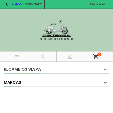
Teléfono:
680578471
Despieces
0



shopping_cart
RECAMBIOS VESPA
MARCAS