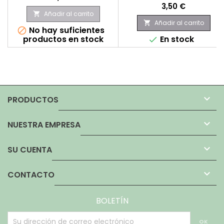
Precio
3,50 €
Añadir al carrito

Añadir al carrito

No hay suficientes

productos en stock
En stock


PRODUCTOS

NUESTRA EMPRESA

SU CUENTA

CONTACTO
BOLETÍN