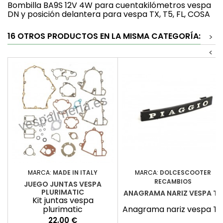
Bombilla BA9S 12V 4W para cuentakilómetros vespa
DN y posición delantera para vespa TX, T5, FL, COSA
16 OTROS PRODUCTOS EN LA MISMA CATEGORÍA:
>
<
MARCA:
MADE IN ITALY
MARCA:
DOLCESCOOTER
RECAMBIOS
JUEGO JUNTAS VESPA
PLURIMATIC
ANAGRAMA NARIZ VESPA T5
Kit juntas vespa
plurimatic
Anagrama nariz vespa T5
Precio
22,00 €