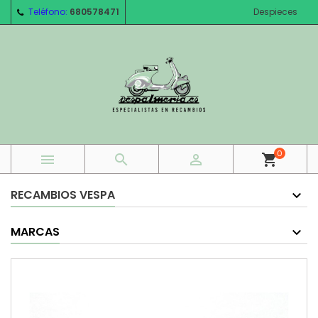
Teléfono:
680578471
Despieces
0



shopping_cart
RECAMBIOS VESPA
MARCAS