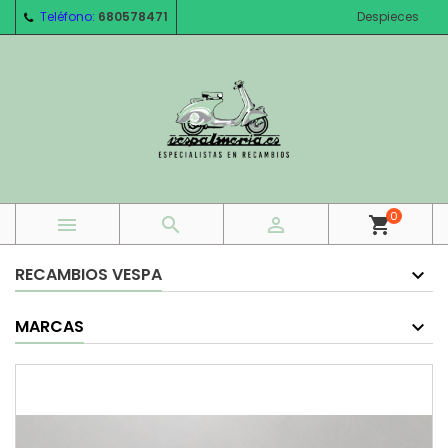
Teléfono:
680578471
Despieces
0



shopping_cart
RECAMBIOS VESPA
MARCAS