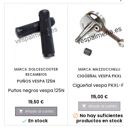
<
MARCA:
DOLCESCOOTER
MARCA:
MAZZUCCHELLI
RECAMBIOS
CIGÜEÑAL VESPA PKXL
PUÑOS VESPA 125N
Cigüeñal vespa PKXL-FL
Puños negros vespa 125N
Precio
115,00 €
Precio
19,50 €
Añadir al carrito

Añadir al carrito

No hay suficientes

En stock
productos en stock
