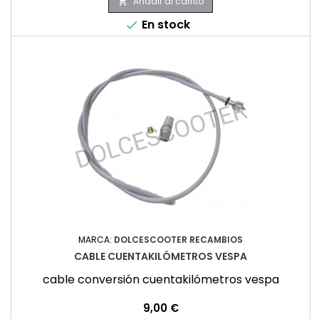
Añadir al carrito

En stock

MARCA:
DOLCESCOOTER RECAMBIOS
CABLE CUENTAKILÓMETROS VESPA
cable conversión cuentakilómetros vespa
Precio
9,00 €