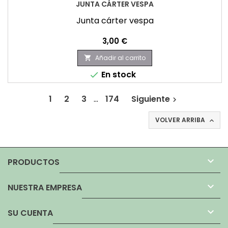
JUNTA CÁRTER VESPA
Junta cárter vespa
Precio
3,00 €
Añadir al carrito

En stock

1
2
3
…
174
Siguiente

VOLVER ARRIBA


PRODUCTOS

NUESTRA EMPRESA

SU CUENTA