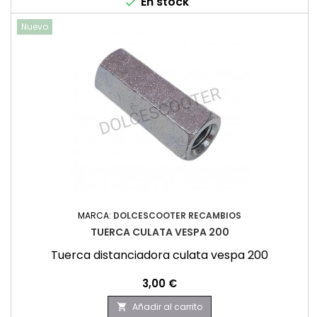
En stock

Nuevo
MARCA:
DOLCESCOOTER RECAMBIOS
TUERCA CULATA VESPA 200
Tuerca distanciadora culata vespa 200
Precio
3,00 €
Añadir al carrito
