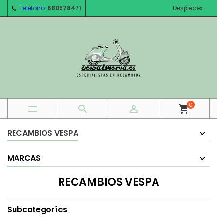
Teléfono:
680578471
Despieces
0



shopping_cart
RECAMBIOS VESPA
MARCAS
RECAMBIOS VESPA
Subcategorías