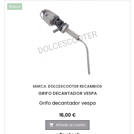
Nuevo
MARCA:
DOLCESCOOTER RECAMBIOS
GRIFO DECANTADOR VESPA
Grifo decantador vespa
Precio
16,00 €
Añadir al carrito
