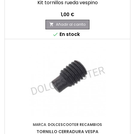
Kit tornillos rueda vespino
Precio
1,00 €
Añadir al carrito

En stock

MARCA:
DOLCESCOOTER RECAMBIOS
TORNILLO CERRADURA VESPA