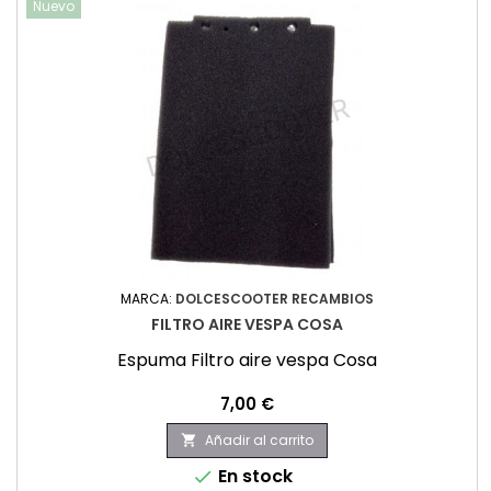
Nuevo
MARCA:
DOLCESCOOTER RECAMBIOS
FILTRO AIRE VESPA COSA
Espuma Filtro aire vespa Cosa
Precio
7,00 €
Añadir al carrito

En stock
