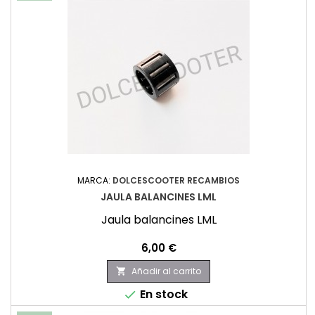
MARCA:
DOLCESCOOTER RECAMBIOS
JAULA BALANCINES LML
Jaula balancines LML
Precio
6,00 €
Añadir al carrito

En stock
