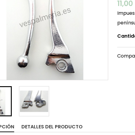
11,00
Impuest
peníns
Cantid
Compar
PCIÓN
DETALLES DEL PRODUCTO