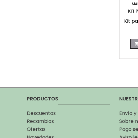
MA
KIT 
Kit pa
PRODUCTOS
NUESTR
Descuentos
Envío y
Recambios
Sobre n
Ofertas
Pago s
Novedades
Aviso le