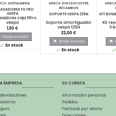
RCA:
VESPALMERIA
MARCA:
DOLCESCOOTER
MARCA
RECAMBIOS
PASADORES FILTRO
VESPA
SOPORTE VESPA 125N
KIT BOM
sadores caja filtro
vespa
Soporte amortiguador
Kit re
vespa 125N
fre
Precio
1,50 €
Precio
22,00 €
Añadir al carrito

Añadir al carrito


En stock

En stock

A EMPRESA
SU CUENTA
 devoluciónes
Información personal
osotros
Pedidos
eguro
Facturas por abono
gal
Direcciones