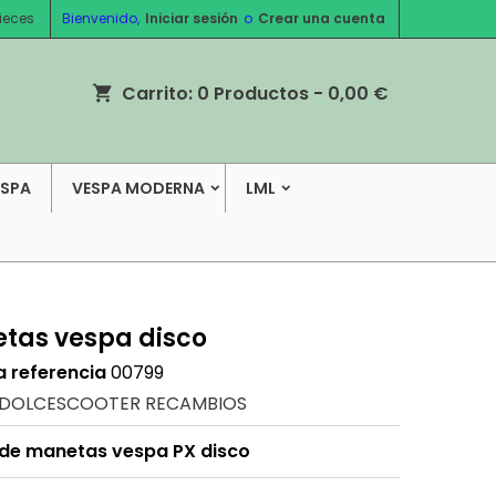
ieces
Bienvenido,
Iniciar sesión
o
Crear una cuenta
Carrito:
0
Productos - 0,00 €
shopping_cart
ESPA
VESPA MODERNA
LML
tas vespa disco
a referencia
00799
DOLCESCOOTER RECAMBIOS
 de manetas vespa PX disco