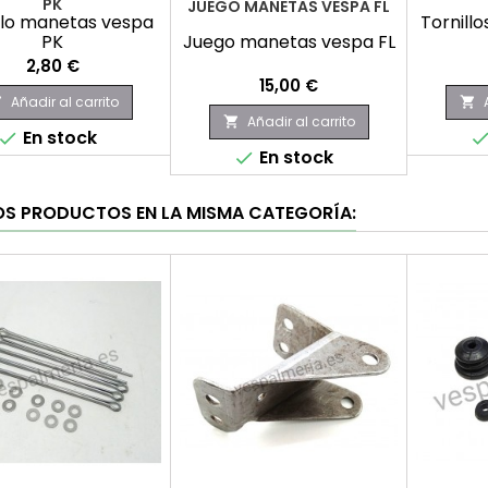
PK
JUEGO MANETAS VESPA FL
llo manetas vespa
Tornill
PK
Juego manetas vespa FL
Precio
2,80 €
Precio
15,00 €
Añadir al carrito


Añadir al carrito

En stock

En stock

OS PRODUCTOS EN LA MISMA CATEGORÍA: