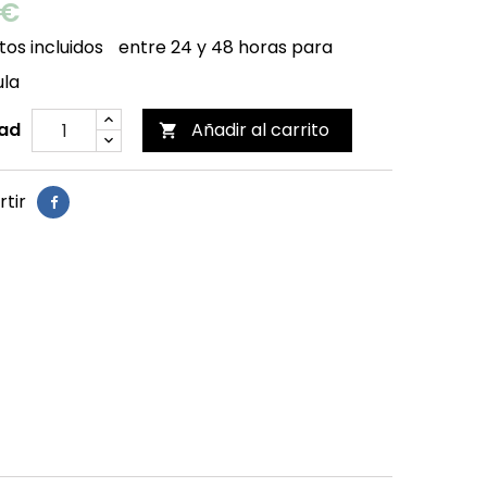
 €
os incluidos
entre 24 y 48 horas para
ula
ad
Añadir al carrito

tir