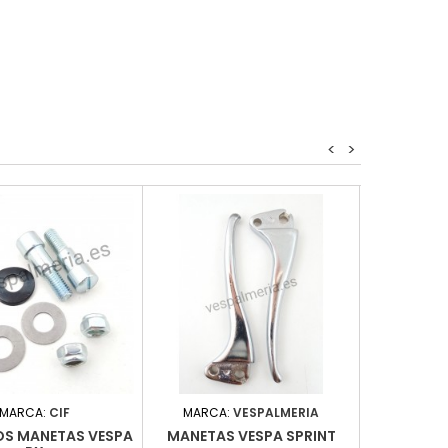
<
>
MARCA:
CIF
MARCA:
VESPALMERIA
MARC
OS MANETAS VESPA
MANETAS VESPA SPRINT
JUEGO M