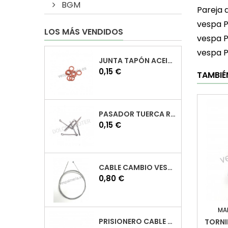
BGM
Pareja 
vespa P
LOS MÁS VENDIDOS
vespa P
vespa 
JUNTA TAPÓN ACEITE VESPA
Precio
0,15 €
TAMBIÉ
PASADOR TUERCA RUEDA VESPA
Precio
0,15 €
CABLE CAMBIO VESPA
Precio
0,80 €
MA
PRISIONERO CABLE CAMBIO VESPA
TORNI