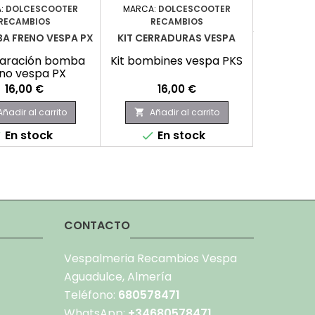
:
DOLCESCOOTER
MARCA:
DOLCESCOOTER
E

RECAMBIOS
RECAMBIOS
BA FRENO VESPA PX
KIT CERRADURAS VESPA
paración bomba
Kit bombines vespa PKS
no vespa PX
Precio
Precio
16,00 €
16,00 €
Añadir al carrito
Añadir al carrito

En stock
En stock


CONTACTO
Vespalmeria Recambios Vespa
Aguadulce, Almería
Teléfono:
680578471
WhatsApp:
+34680578471