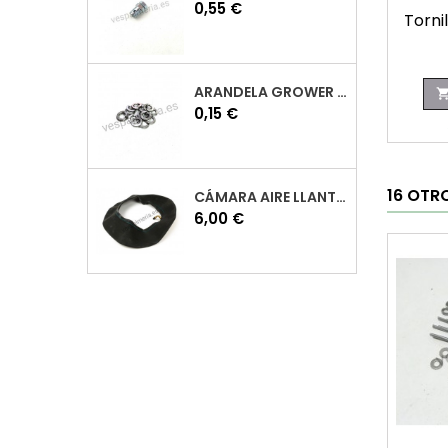
Precio
0,55 €
Torni
ARANDELA GROWER M7 INOX VESPA
Precio
0,15 €
16 OTR
CÁMARA AIRE LLANTA 10 VESPA
Precio
6,00 €