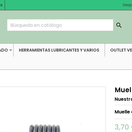
es
Desp

ADO
HERRAMIENTAS LUBRICANTES Y VARIOS
OUTLET V
Muel
Nuestr
Muelle
3,70