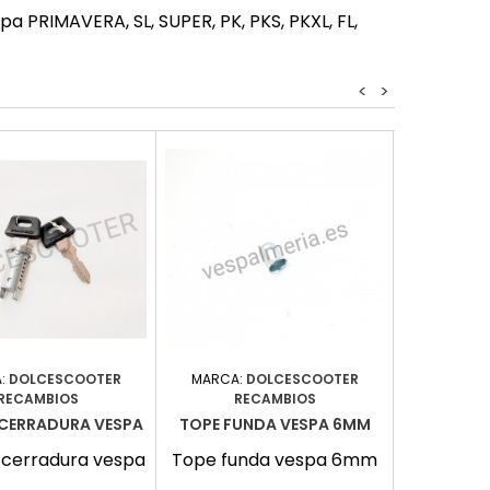
 PRIMAVERA, SL, SUPER, PK, PKS, PKXL, FL,
<
>
:
DOLCESCOOTER
MARCA:
DOLCESCOOTER
MARCA
RECAMBIOS
RECAMBIOS
ÓPTICA D
CERRADURA VESPA
TOPE FUNDA VESPA 6MM
Óptica d
cerradura vespa
Tope funda vespa 6mm
P
7