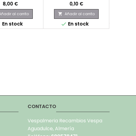
Precio
Precio
8,00 €
0,10 €
Aña

Añadir al carrito
Añadir al carrito

E

En stock
En stock


CONTACTO
Vespalmeria Recambios Vespa
Aguadulce, Almería