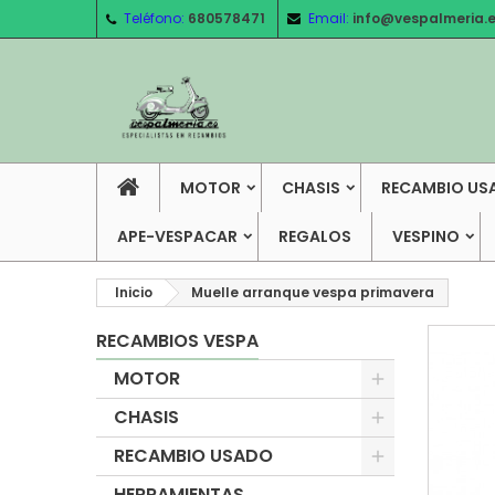
Teléfono:
680578471
Email:
info@vespalmeria.
MOTOR
CHASIS
RECAMBIO US
APE-VESPACAR
REGALOS
VESPINO
Inicio
Muelle arranque vespa primavera
RECAMBIOS VESPA
MOTOR
CHASIS
RECAMBIO USADO
HERRAMIENTAS