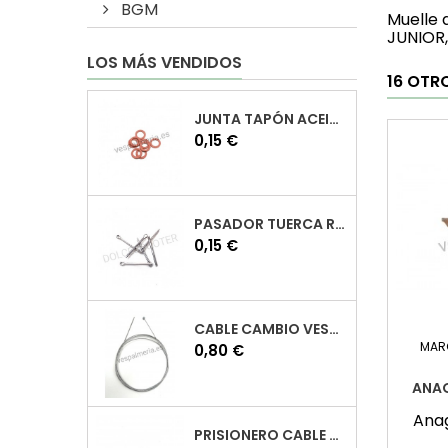
BGM
Muelle 
JUNIOR,
LOS MÁS VENDIDOS
16 OTR
JUNTA TAPÓN ACEITE VESPA
Precio
0,15 €
PASADOR TUERCA RUEDA VESPA
Precio
0,15 €
CABLE CAMBIO VESPA
MAR
Precio
0,80 €
ANA
Ana
PRISIONERO CABLE CAMBIO VESPA