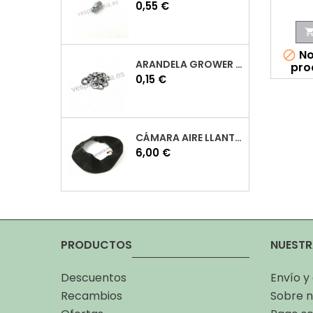
Precio
0,55 €
No

ARANDELA GROWER M7 INOX VESPA
pro
Precio
0,15 €
CÁMARA AIRE LLANTA 10 VESPA
Precio
6,00 €
PRODUCTOS
NUESTR
Descuentos
Envío y
Recambios
Sobre n