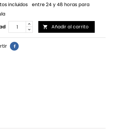
os incluidos
entre 24 y 48 horas para
ula
ad
Añadir al carrito

tir