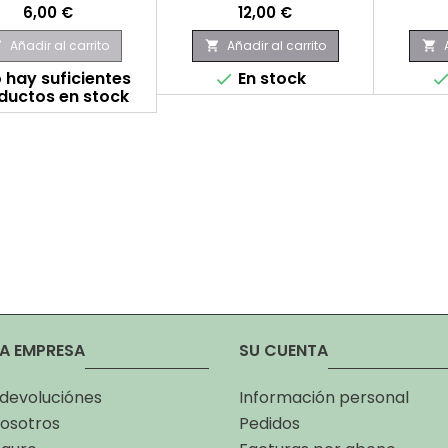
Precio
Precio
6,00 €
12,00 €
Añadir al carrito
Añadir al carrito



 hay suficientes
En stock

ductos en stock
A EMPRESA
SU CUENTA
 devoluciónes
Información personal
osotros
Pedidos