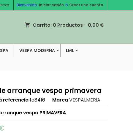
ieces
Bienvenido,
Iniciar sesión
o
Crear una cuenta
Carrito:
0
Productos - 0,00 €
shopping_cart
ESPA
VESPA MODERNA
LML
le arranque vespa primavera
a referencia
fa8416
Marca
VESPALMERIA
 arranque vespa PRIMAVERA
 €