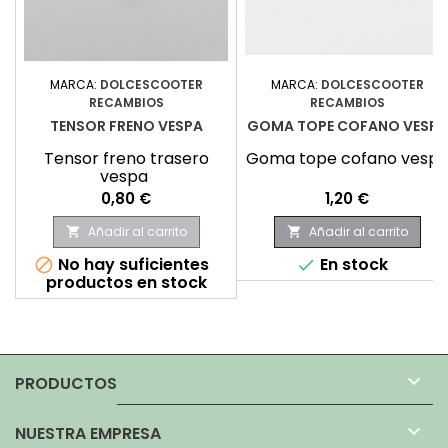
MARCA:
DOLCESCOOTER
MARCA:
DOLCESCOOTER
RECAMBIOS
RECAMBIOS
TENSOR FRENO VESPA
GOMA TOPE COFANO VESPA
Tensor freno trasero
Goma tope cofano vesp
vespa
Precio
Precio
0,80 €
1,20 €
Añadir al carrito
Añadir al carrito


No hay suficientes
En stock


productos en stock

PRODUCTOS

NUESTRA EMPRESA