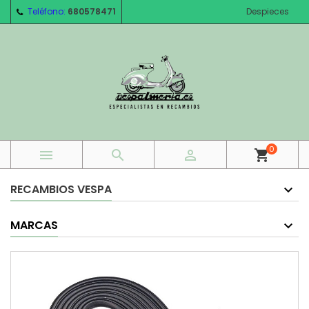
Teléfono:
680578471
Despieces
0



shopping_cart
RECAMBIOS VESPA
MARCAS