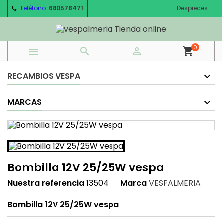
Teléfono:
680578471
Despieces
0



shopping_cart
RECAMBIOS VESPA
MARCAS
Bombilla 12V 25/25W vespa
Nuestra referencia
13504
Marca
VESPALMERIA
Bombilla 12V 25/25W vespa