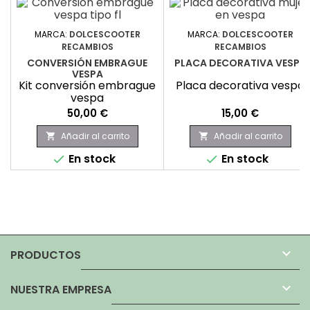
MARCA:
DOLCESCOOTER
MARCA:
DOLCESCOOTER
RECAMBIOS
RECAMBIOS
CONVERSIÓN EMBRAGUE
PLACA DECORATIVA VESPA
VESPA
Kit conversión embrague
Placa decorativa vespa
vespa
Precio
Precio
50,00 €
15,00 €
Añadir al carrito
Añadir al carrito


En stock
En stock



PRODUCTOS

NUESTRA EMPRESA