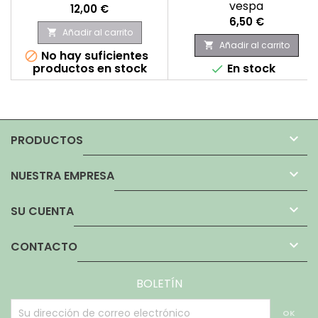
vespa
Precio
12,00 €
Precio
6,50 €
Añadir al carrito

Añadir al carrito

No hay suficientes

productos en stock
En stock


PRODUCTOS

NUESTRA EMPRESA

SU CUENTA

CONTACTO
BOLETÍN