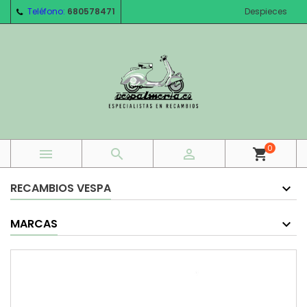
Teléfono:
680578471
Despieces
0



shopping_cart
RECAMBIOS VESPA
MARCAS