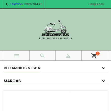
Teléfono:
680578471
Despieces
0



shopping_cart
RECAMBIOS VESPA
MARCAS