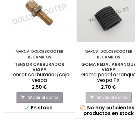
MARCA:
DOLCESCOOTER
MARCA:
DOLCESCOOTER
RECAMBIOS
RECAMBIOS
TENSOR CARBURADOR
GOMA PEDAL ARRANQUE
VESPA
VESPA
Tensor carburador/caja
Goma pedal arranque
vespa
vespa PX
Precio
Precio
2,50 €
2,70 €
Añadir al carrito
Añadir al carrito


En stock
No hay suficientes


productos en stock