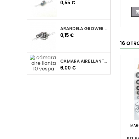
Precio
0,55 €
ARANDELA GROWER M7 INOX VESPA
Precio
0,15 €
16 OTR
CÁMARA AIRE LLANTA 10 VESPA
Precio
6,00 €
MAR
KIT 