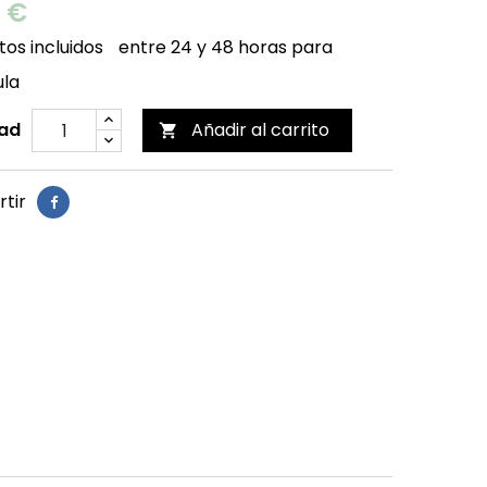
0 €
os incluidos
entre 24 y 48 horas para
ula
ad
Añadir al carrito

tir