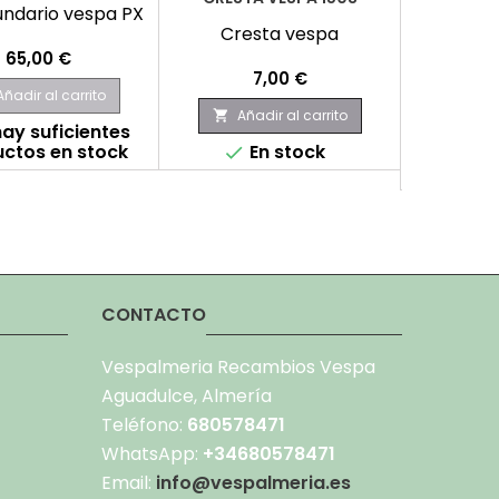
undario vespa PX
Cresta vespa
Anag
Precio
65,00 €
Precio
P
7,00 €
Añadir al carrito
Añadir al carrito
Aña


ay suficientes
ctos en stock
En stock
No hay


produc
CONTACTO
Vespalmeria Recambios Vespa
Aguadulce, Almería
Teléfono:
680578471
WhatsApp:
+34680578471
Email:
info@vespalmeria.es