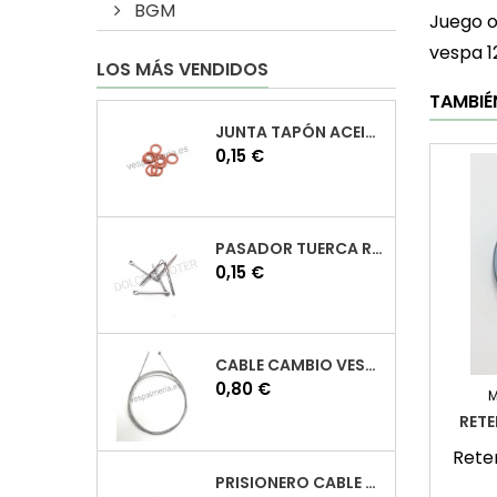
BGM
Juego o
vespa 1
LOS MÁS VENDIDOS
TAMBIÉ
JUNTA TAPÓN ACEITE VESPA
Precio
0,15 €
PASADOR TUERCA RUEDA VESPA
Precio
0,15 €
CABLE CAMBIO VESPA
Precio
0,80 €
M
RETE
Rete
PRISIONERO CABLE CAMBIO VESPA