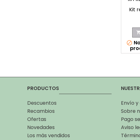
Kit 
No

pro
PRODUCTOS
NUESTR
Descuentos
Envío y
Recambios
Sobre n
Ofertas
Pago s
Novedades
Aviso le
Los más vendidos
Término