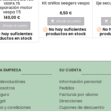
Kit anillos seegers vespa
Eje sec
VESPA T5
reparación motor
vespa T5
Precio
6,50 €
Precio
140,00 €
Añadir al carrito


Añadir al carrito

No hay suficientes
No h


 hay suficientes
productos en stock
produ
ductos en stock
A EMPRESA
SU CUENTA
 devoluciónes
Información personal
osotros
Pedidos
eguro
Facturas por abono
gal
Direcciones
s y condiciones
Cupones de descuento