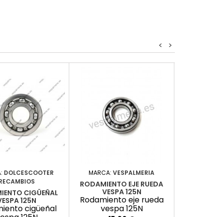
<
>
:
DOLCESCOOTER
MARCA:
VESPALMERIA
MARCA
RECAMBIOS
RODAMIENTO EJE RUEDA
KIT RODA
VESPA 125N
IENTO CIGÜEÑAL
Rodamiento eje rueda
Kit roda
VESPA 125N
iento cigüeñal
vespa 125N