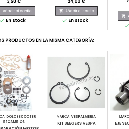
v
Precio
Precio
3,50 €
24,00 €
Añadir al carrito
Añadir al carrito



En stock
En stock


OS PRODUCTOS EN LA MISMA CATEGORÍA:
CA:
DOLCESCOOTER
MARCA:
VESPALMERIA
MARC
RECAMBIOS
KIT SEEGERS VESPA
EJE S
REPARACIÓN MOTOR