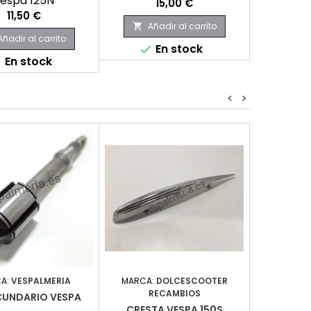
espa 125N
Precio
P
15,00 €
8
Precio
11,50 €
Añadir al carrito
Aña


Añadir al carrito
En stock
E


En stock

<
>
A:
VESPALMERIA
MARCA:
DOLCESCOOTER
MARCA:
RECAMBIOS
RE
ECUNDARIO VESPA
CRESTA VESPA 150S
ANAG