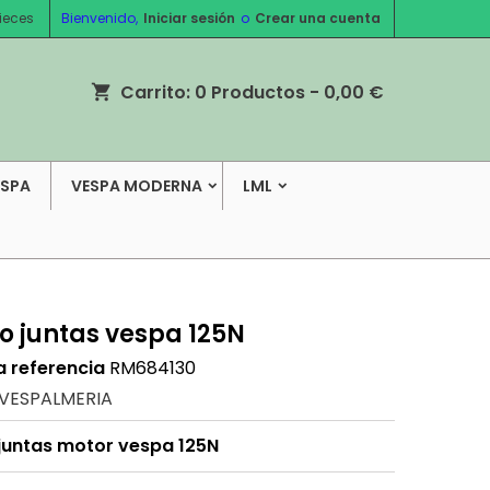
ieces
Bienvenido,
Iniciar sesión
o
Crear una cuenta
Carrito:
0
Productos - 0,00 €
shopping_cart
ESPA
VESPA MODERNA
LML
o juntas vespa 125N
a referencia
RM684130
VESPALMERIA
juntas motor vespa 125N