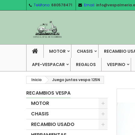
Teléfono:
680578471
Email:
info@vespalmeria.
MOTOR
CHASIS
RECAMBIO US
APE-VESPACAR
REGALOS
VESPINO
Inicio
Juego juntas vespa 125N
RECAMBIOS VESPA
MOTOR
CHASIS
RECAMBIO USADO
HERRAMIENTAS