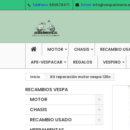
Teléfono:
680578471
Email:
info@vespalmeria.
MOTOR
CHASIS
RECAMBIO US
APE-VESPACAR
REGALOS
VESPINO
Inicio
Kit reparación motor vespa 125n
RECAMBIOS VESPA
MOTOR
CHASIS
RECAMBIO USADO
HERRAMIENTAS