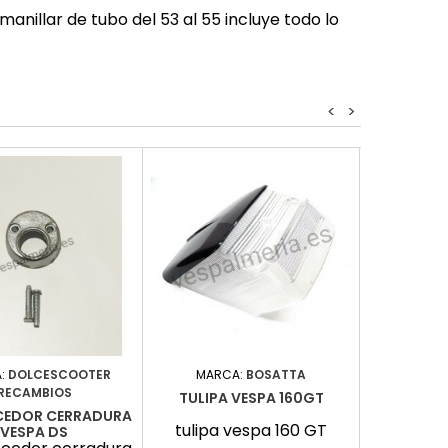
nillar de tubo del 53 al 55 incluye todo lo
<
>
:
DOLCESCOOTER
MARCA:
BOSATTA
MARCA:
RECAMBIOS
RE
TULIPA VESPA 160GT
CEDOR CERRADURA
ANILLO CA
tulipa vespa 160 GT
VESPA DS