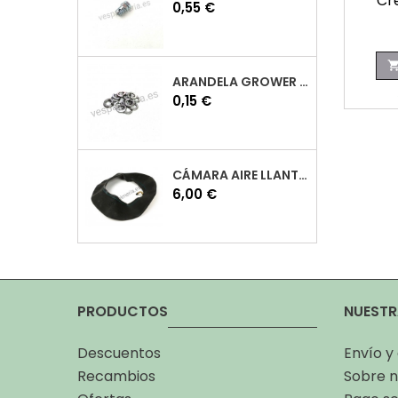
Cr
Precio
0,55 €
ARANDELA GROWER M7 INOX VESPA
Precio
0,15 €
CÁMARA AIRE LLANTA 10 VESPA
Precio
6,00 €
PRODUCTOS
NUESTR
Descuentos
Envío y
Recambios
Sobre n