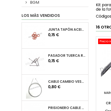
BGM
Kit par
de la fo
LOS MÁS VENDIDOS
Código
16 OTR
JUNTA TAPÓN ACEITE VESPA
Precio
0,15 €
Precio 
PASADOR TUERCA RUEDA VESPA
Precio
0,15 €
CABLE CAMBIO VESPA
Precio
0,80 €
MAR
CR
PRISIONERO CABLE CAMBIO VESPA