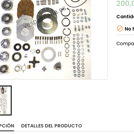
200,
Cantid

No h
Compar
PCIÓN
DETALLES DEL PRODUCTO