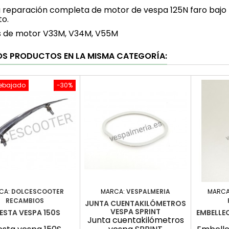
a reparación completa de motor de vespa 125N faro bajo ma
to.
s de motor V33M, V34M, V55M
OS PRODUCTOS EN LA MISMA CATEGORÍA:
rebajado
-30%
CA:
DOLCESCOOTER
MARCA:
VESPALMERIA
MARCA
RECAMBIOS
JUNTA CUENTAKILÓMETROS
VESPA SPRINT
ESTA VESPA 150S
EMBELLE
Junta cuentakilómetros