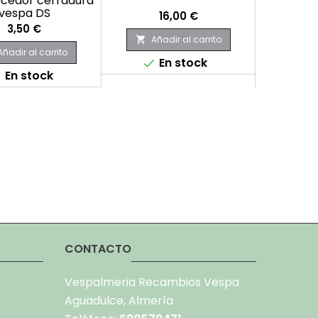
cedor cerradura
Anillo ca
vespa DS
Precio
16,00 €
Precio
3,50 €
Añadir al carrito

Añadir al carrito
Aña

En stock

En stock
E


CONTACTO
Vespalmeria Recambios Vespa
Aguadulce, Almería