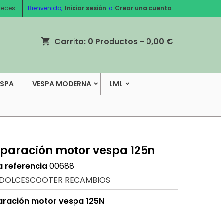
ieces
Bienvenido,
Iniciar sesión
o
Crear una cuenta
Carrito:
0
Productos - 0,00 €
shopping_cart
ESPA
VESPA MODERNA
LML
reparación motor vespa 125n
a referencia
00688
DOLCESCOOTER RECAMBIOS
paración motor vespa 125N