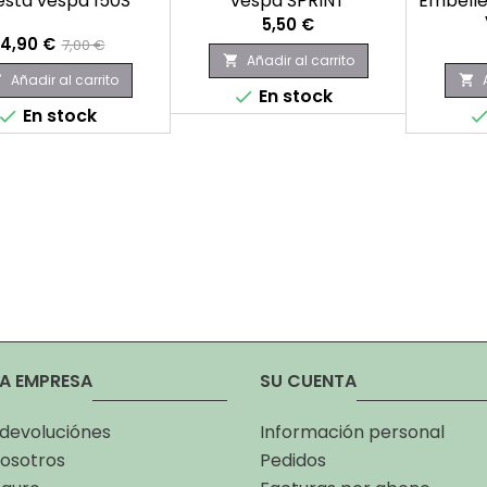
esta vespa 150S
vespa SPRINT
Embelle
Precio
5,50 €
Precio
Precio
4,90 €
7,00 €
Añadir al carrito

base
Añadir al carrito


En stock

En stock

A EMPRESA
SU CUENTA
 devoluciónes
Información personal
osotros
Pedidos