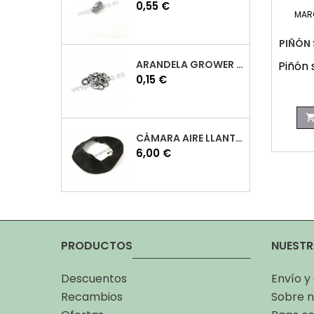
Precio
0,55 €
MAR
PIÑÓN
ARANDELA GROWER M7 INOX VESPA
Piñón
Precio
0,15 €
CÁMARA AIRE LLANTA 10 VESPA
Precio
6,00 €
PRODUCTOS
NUESTR
Descuentos
Envío y
Recambios
Sobre n