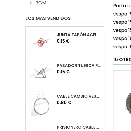
BGM
Porta b
vespa 1
LOS MÁS VENDIDOS
vespa 1
vespa 1
JUNTA TAPÓN ACEITE VESPA
vespa 1
Precio
0,15 €
vespa 1
16 OTR
PASADOR TUERCA RUEDA VESPA
Precio
0,15 €
CABLE CAMBIO VESPA
Precio
0,80 €
PRISIONERO CABLE CAMBIO VESPA