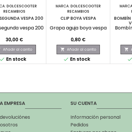
CA:
DOLCESCOOTER
MARCA:
DOLCESCOOTER
MARCA
RECAMBIOS
RECAMBIOS
 SEGUNDA VESPA 200
CLIP BOYA VESPA
BOMBÍN 
V
 segunda vespa 200
Grapa aguja boya vespa
Bombín
Precio
Precio
30,00 €
0,80 €
Añadir al carrito
Añadir al carrito



En stock
En stock


A EMPRESA
SU CUENTA
 devoluciónes
Información personal
osotros
Pedidos