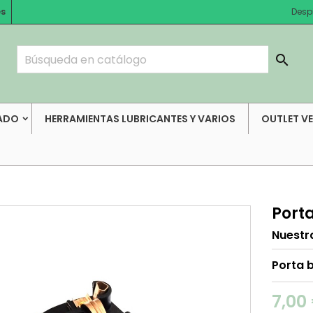
es
Desp

ADO
HERRAMIENTAS LUBRICANTES Y VARIOS
OUTLET V
Port
Nuestr
Porta 
7,00