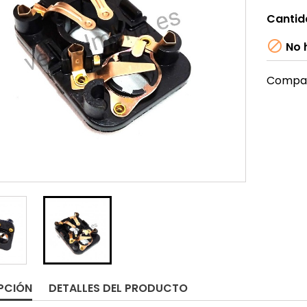
Cantid

No h
Compar
PCIÓN
DETALLES DEL PRODUCTO