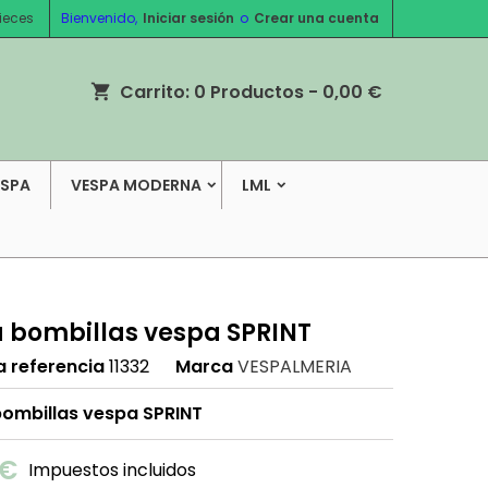
ieces
Bienvenido,
Iniciar sesión
o
Crear una cuenta
Carrito:
0
Productos - 0,00 €
shopping_cart
ESPA
VESPA MODERNA
LML
a bombillas vespa SPRINT
a referencia
11332
Marca
VESPALMERIA
bombillas vespa SPRINT
 €
Impuestos incluidos