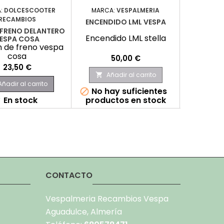
:
DOLCESCOOTER
MARCA:
VESPALMERIA
MA
RECAMBIOS
ENCENDIDO LML VESPA
TAPÓN DEP
FRENO DELANTERO
Encendido LML stella
Tapón dep
ESPA COSA
 de freno vespa
cosa
Precio
P
50,00 €
Precio
23,50 €
Añadir al carrito
Aña


Añadir al carrito
No hay suficientes
No hay


En stock
productos en stock
produc

CONTACTO
Vespalmeria Recambios Vespa
Aguadulce, Almería